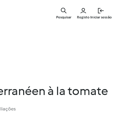
Saltar
para
Pesquisar
Registo
Iniciar sessão
o
conteúdo
principal
erranéen à la tomate
liações