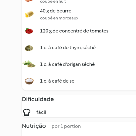
coupé en huit
40 g de beurre
coupé en morceaux
120 g de concentré de tomates
1 c. à café de thym, séché
1 c. à café d'origan séché
1 c. à café de sel
Dificuldade
fácil
Nutrição
por 1 portion