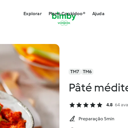
Explorar
Plano Cookidoo®
Ajuda
TM7
TM6
Pâté médit
4.8
64 ava
Preparação 5min