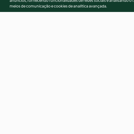
anúncios, fornecendo funcionalidades de redes sociais e analisando o t
meios de comunicação e cookies de analítica avançada.
Pain Portugais (Pão de água)
Pizza Margherita
3.7
(16)
4.9
(16)
© Copyright 2026
Termos de Utilização
Aviso sobre Proteção de D
Declaração de acessibilidade