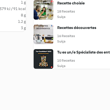
1 g
Recette choisie
379 kJ / 91 kcal
18 Receitas
8 g
Suíça
1.2 g
Recettes découvertes
3 g
16 Receitas
Suíça
Tu es un/e Spécialiste des en
10 Receitas
Suíça