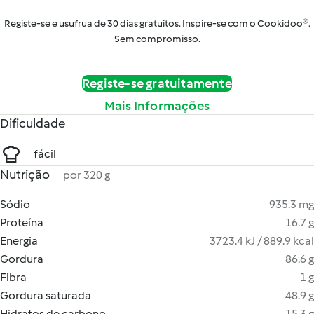
Registe-se e usufrua de 30 dias gratuitos. Inspire-se com o Cookidoo®.
Sem compromisso.
Registe-se gratuitamente
Mais Informações
Dificuldade
fácil
Nutrição
por 320 g
Sódio
935.3 mg
Proteína
16.7 g
Energia
3723.4 kJ / 889.9 kcal
Gordura
86.6 g
Fibra
1 g
Gordura saturada
48.9 g
Hidratos de carbono
15.3 g