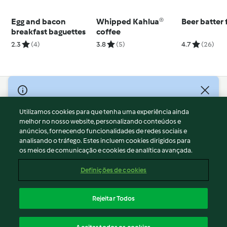
Egg and bacon
Whipped Kahlua®
Beer batter 
breakfast baguettes
coffee
2.3
(4)
3.8
(5)
4.7
(26)
© Copyright 2026
Utilizamos cookies para que tenha uma experiência ainda
Termos de Utilização
melhor no nosso website, personalizando conteúdos e
Aviso sobre Proteção de Dados
anúncios, fornecendo funcionalidades de redes sociais e
Aviso
analisando o tráfego. Estes incluem cookies dirigidos para
os meios de comunicação e cookies de analítica avançada.
Apoio legal
Cookies
Definições de cookies
Conteúdo do relatório
Rescisão do contrato
Rejeitar Todos
Declaração de acessibilidade
Português