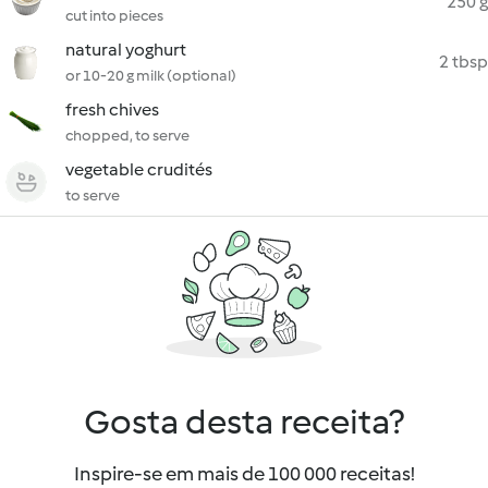
250 g
cut into pieces
natural yoghurt
2 tbsp
or 10-20 g milk (optional)
fresh chives
chopped, to serve
vegetable crudités
to serve
Gosta desta receita?
Inspire-se em mais de 100 000 receitas!