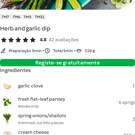
TM7
TM6
TM5
TM31
Herb and garlic dip
4.8
42 avaliações
Preparação 5min
Total 5min
320 g
Registe-se gratuitamente
Ingredientes
garlic clove
1
fresh flat-leaf parsley
6 sprigs
leaves only
spring onions/shallots
2
trimmed, cut into pieces
cream cheese