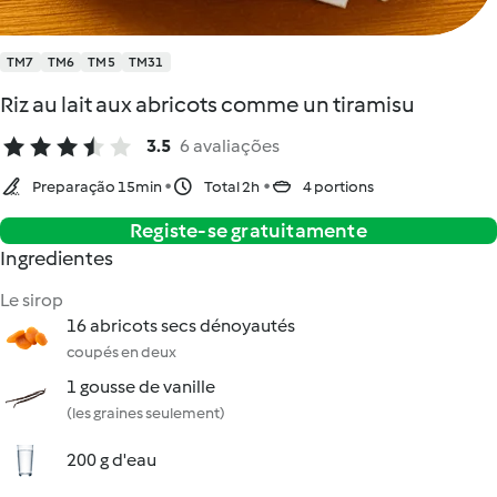
TM7
TM6
TM5
TM31
Riz au lait aux abricots comme un tiramisu
3.5
6 avaliações
Preparação 15min
Total 2h
4 portions
Registe-se gratuitamente
Ingredientes
Le sirop
16 abricots secs dénoyautés
coupés en deux
1 gousse de vanille
(les graines seulement)
200 g d'eau