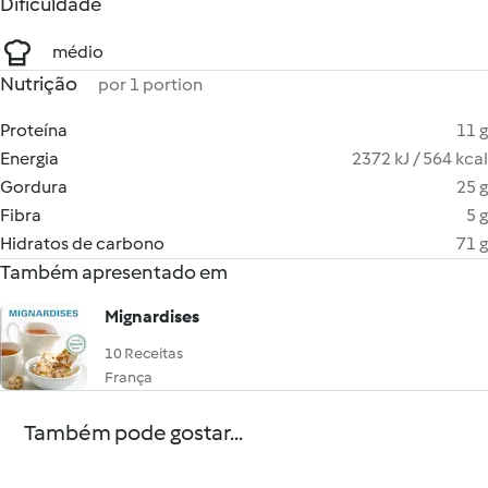
Dificuldade
médio
Nutrição
por 1 portion
Proteína
11 g
Energia
2372 kJ / 564 kcal
Gordura
25 g
Fibra
5 g
Hidratos de carbono
71 g
Também apresentado em
Mignardises
10 Receitas
França
Também pode gostar...