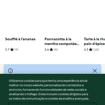
Soufflé à l'ananas
Pannacotta à la
Tarte à la r
menthe compotée
pain d'épice
d'abricots
3.7
(9)
3.6
(8)
4.3
(18)
© Copyright 2026
Utilizamos cookies para que tenha uma experiência ainda
Termos de Utilização
melhor no nosso website, personalizando conteúdos e
Aviso sobre Proteção de Dados
anúncios, fornecendo funcionalidades de redes sociais e
Aviso
analisando o tráfego. Estes incluem cookies dirigidos para
os meios de comunicação e cookies de analítica avançada.
Apoio legal