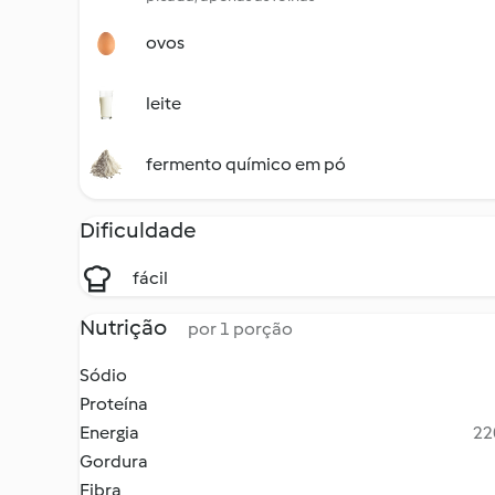
ovos
leite
fermento químico em pó
Dificuldade
fácil
Nutrição
por 1 porção
Sódio
Proteína
Energia
22
Gordura
Fibra