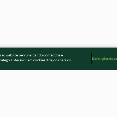
osso website, personalizando conteúdos e
Definições de c
ráfego. Estes incluem cookies dirigidos para os
Bolo de pamonha doce
Tutu à mineira
3.7
(11)
4.4
(5)