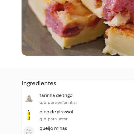
Ingredientes
farinha de trigo
q. b. para enfarinhar
óleo de girassol
q. b. para untar
queijo minas