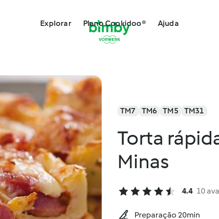
Explorar
Plano Cookidoo®
Ajuda
TM7
TM6
TM5
TM31
Torta rápida
Minas
4.4
10 ava
Preparação 20min