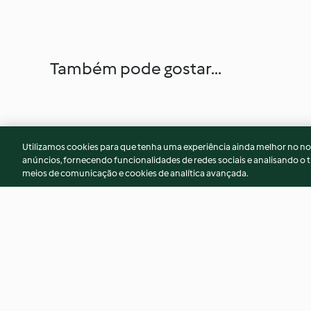
Também pode gostar...
Utilizamos cookies para que tenha uma experiência ainda melhor no n
anúncios, fornecendo funcionalidades de redes sociais e analisando o t
meios de comunicação e cookies de analítica avançada.
Queijadinha
Acarajé
4.8
(6)
4.4
(7)