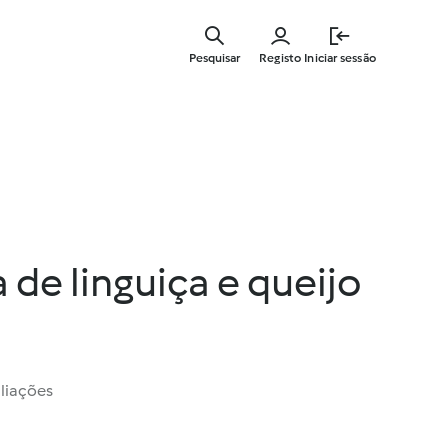
Saltar
para
Pesquisar
Registo
Iniciar sessão
o
conteúdo
principal
 de linguiça e queijo
liações