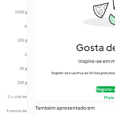
1000 g
6
100 g
Gosta de
2
Inspire-se em m
30 g
Registe-se e usufrua de 30 dias gratui
200 g
Registe-
1 c. chá de
Mais
Também apresentado em
5 ramos de