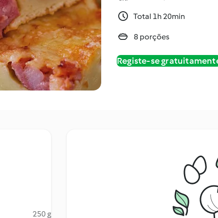
Total 1h 20min
8 porções
Registe-se gratuitament
250 g