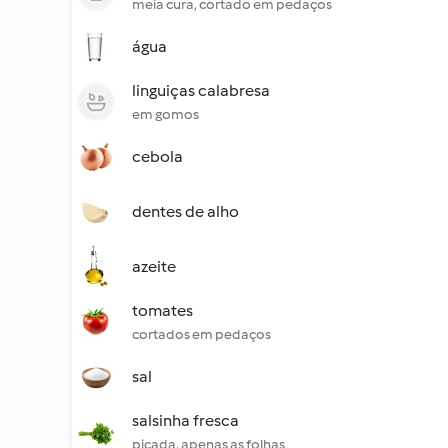
meia cura, cortado em pedaços
água
linguiças calabresa
em gomos
cebola
dentes de alho
azeite
tomates
cortados em pedaços
sal
salsinha fresca
picada, apenas as folhas