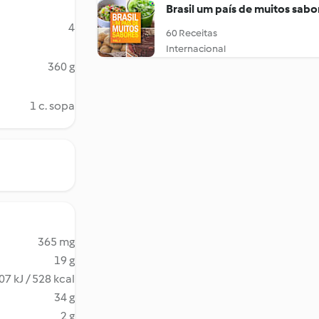
Brasil um país de muitos sabo
4
60 Receitas
Internacional
360 g
1 c. sopa
365 mg
19 g
07 kJ / 528 kcal
34 g
2 g