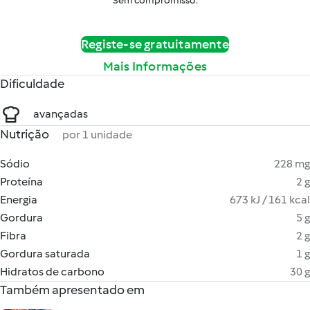
Sem compromisso.
Registe-se gratuitamente
Mais Informações
Dificuldade
avançadas
Nutrição
por 1 unidade
Sódio
228 mg
Proteína
2 g
Energia
673 kJ / 161 kcal
Gordura
5 g
Fibra
2 g
Gordura saturada
1 g
Hidratos de carbono
30 g
Também apresentado em