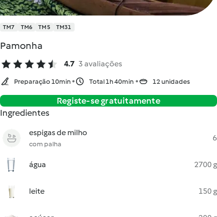
TM7
TM6
TM5
TM31
Pamonha
4.7
3 avaliações
Preparação 10min
Total 1h 40min
12 unidades
Registe-se gratuitamente
Ingredientes
espigas de milho
6
com palha
água
2700 g
leite
150 g