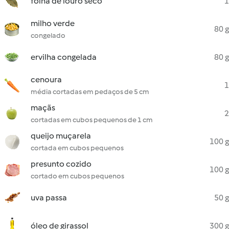
folha de louro seco
1
milho verde
80 g
congelado
ervilha congelada
80 g
cenoura
1
média cortadas em pedaços de 5 cm
maçãs
2
cortadas em cubos pequenos de 1 cm
queijo muçarela
100 g
cortada em cubos pequenos
presunto cozido
100 g
cortado em cubos pequenos
uva passa
50 g
óleo de girassol
300 g