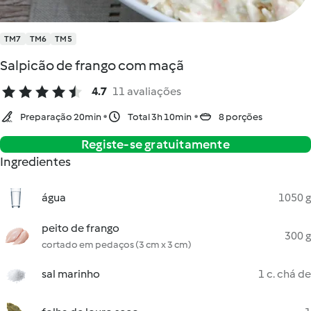
TM7
TM6
TM5
Salpicão de frango com maçã
4.7
11 avaliações
Preparação 20min
Total 3h 10min
8 porções
Registe-se gratuitamente
Ingredientes
água
1050 g
peito de frango
300 g
cortado em pedaços (3 cm x 3 cm)
sal marinho
1 c. chá de