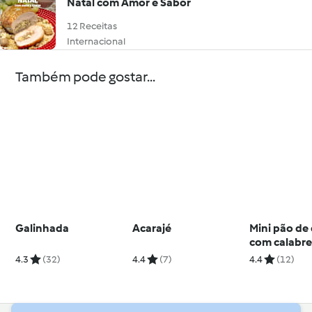
Natal com Amor e Sabor
12 Receitas
Internacional
Também pode gostar...
Galinhada
Acarajé
Mini pão de 
com calabr
4.3
(32)
4.4
(7)
4.4
(12)