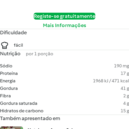
Registe-se gratuitamente
Mais Informações
Dificuldade
fácil
Nutrição
por 1 porção
Sódio
190 mg
Proteína
17 g
Energia
1968 kJ / 471 kcal
Gordura
41 g
Fibra
2 g
Gordura saturada
4 g
Hidratos de carbono
15 g
Também apresentado em