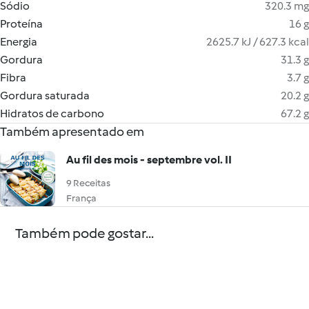
Sódio
320.3 mg
Proteína
16 g
Energia
2625.7 kJ / 627.3 kcal
Gordura
31.3 g
Fibra
3.7 g
Gordura saturada
20.2 g
Hidratos de carbono
67.2 g
Também apresentado em
Au fil des mois - septembre vol. II
9 Receitas
França
Também pode gostar...