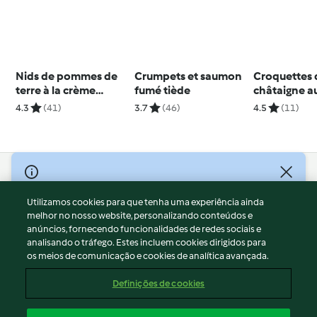
Nids de pommes de
Crumpets et saumon
Croquettes 
terre à la crème
fumé tiède
châtaigne au
fraîche et au saumon
fumé
4.3
(41)
3.7
(46)
4.5
(11)
fumé
© Copyright 2026
Utilizamos cookies para que tenha uma experiência ainda
Termos de Utilização
melhor no nosso website, personalizando conteúdos e
Aviso sobre Proteção de Dados
anúncios, fornecendo funcionalidades de redes sociais e
Aviso
analisando o tráfego. Estes incluem cookies dirigidos para
os meios de comunicação e cookies de analítica avançada.
Apoio legal
Cookies
Definições de cookies
Conteúdo do relatório
Rescisão do contrato