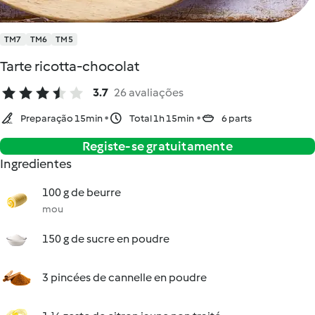
TM7
TM6
TM5
Tarte ricotta-chocolat
3.7
26 avaliações
Preparação 15min
Total 1h 15min
6 parts
Registe-se gratuitamente
Ingredientes
100 g de beurre
mou
150 g de sucre en poudre
3 pincées de cannelle en poudre