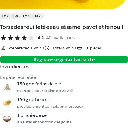
TM7
TM6
TM5
TM31
Torsades feuilletées au sésame, pavot et fenouil
4.1
40 avaliações
Preparação 15min
Total 35min
18 pièces
Registe-se gratuitamente
Ingredientes
La pâte feuilletée
150 g de farine de blé
et un peu pour le plan de travail
150 g de beurre
préalablement congelé en morceaux
1 pincée de sel
à ajuster en fonction des goûts