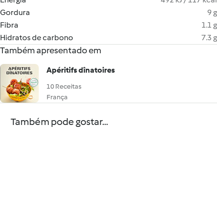
Gordura
9 g
Fibra
1.1 g
Hidratos de carbono
7.3 g
Também apresentado em
Apéritifs dînatoires
10 Receitas
França
Também pode gostar...