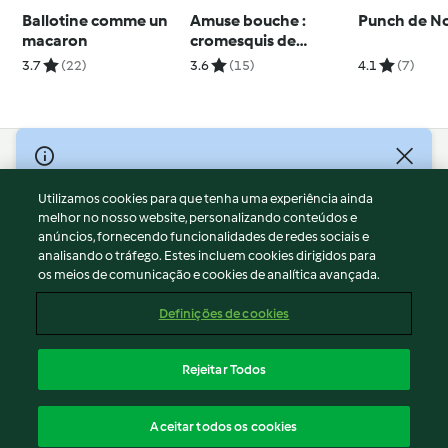
Ballotine comme un
Amuse bouche :
Punch de N
macaron
cromesquis de
carotte
3.7
(22)
3.6
(15)
4.1
(7)
© Copyright 2026
Utilizamos cookies para que tenha uma experiência ainda
Termos de Utilização
melhor no nosso website, personalizando conteúdos e
Aviso sobre Proteção de Dados
anúncios, fornecendo funcionalidades de redes sociais e
Aviso
analisando o tráfego. Estes incluem cookies dirigidos para
os meios de comunicação e cookies de analítica avançada.
Apoio legal
Cookies
Definições de cookies
Conteúdo do relatório
Rescisão do contrato
Rejeitar Todos
Declaração de acessibilidade
Português
Aceitar todos os cookies