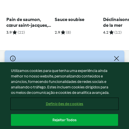
Pain de saumon,
Sauce soubise
Déclinaison
cœur saint-jacques,
de la mer
crème à l'aneth
3.9
(22)
2.9
(8)
4.2
(12)
© Copyright 2026
Utilizamos cookies para que tenha uma experiência ainda
Termos de Utilização
melhor no nosso website, personalizando conteúdos e
Aviso sobre Proteção de Dados
anúncios, fornecendo funcionalidades de redes sociais e
Aviso
analisando o tráfego. Estes incluem cookies dirigidos para
os meios de comunicação e cookies de analítica avançada.
Apoio legal
Cookies
Definições de cookies
Conteúdo do relatório
Rescisão do contrato
Rejeitar Todos
Declaração de acessibilidade