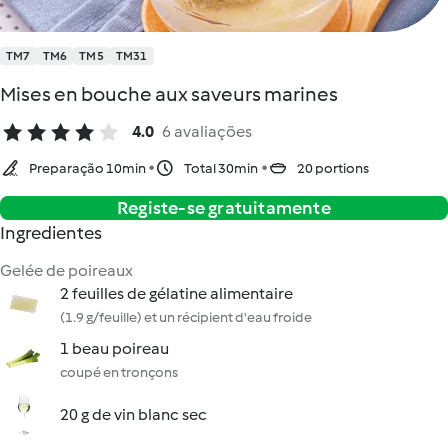
TM7
TM6
TM5
TM31
Mises en bouche aux saveurs marines
4.0
6 avaliações
Preparação 10min
Total 30min
20 portions
Registe-se gratuitamente
Ingredientes
Gelée de poireaux
2 feuilles de gélatine alimentaire
(1.9 g/feuille) et un récipient d'eau froide
1 beau poireau
coupé en tronçons
20 g de vin blanc sec