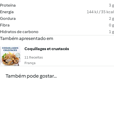
Proteína
3 g
Energia
144 kJ / 35 kcal
Gordura
2 g
Fibra
0 g
Hidratos de carbono
1 g
Também apresentado em
Coquillages et crustacés
11 Receitas
França
Também pode gostar...