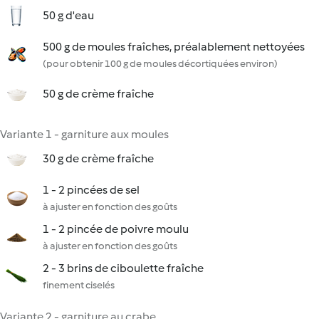
50 g d'eau
500 g de moules fraîches, préalablement nettoyées
(pour obtenir 100 g de moules décortiquées environ)
50 g de crème fraîche
Variante 1 - garniture aux moules
30 g de crème fraîche
1 - 2 pincées de sel
à ajuster en fonction des goûts
1 - 2 pincée de poivre moulu
à ajuster en fonction des goûts
2 - 3 brins de ciboulette fraîche
finement ciselés
Variante 2 - garniture au crabe