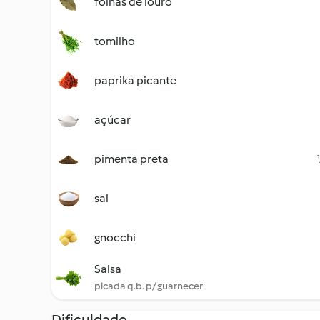
folhas de louro
tomilho
paprika picante
açúcar
pimenta preta
sal
gnocchi
Salsa
picada q.b. p/ guarnecer
Dificuldade