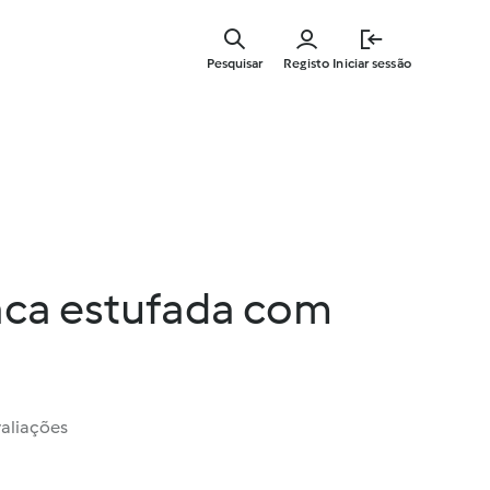
Saltar
para
Pesquisar
Registo
Iniciar sessão
o
conteúdo
principal
aca estufada com
valiações