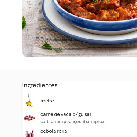
Ingredientes
azeite
carne de vaca p/ guisar
cortada em pedaços (3 cm aprox.)
cebola roxa