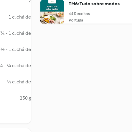
2
TM6: Tudo sobre modos
44 Receitas
1 c. chá de
Portugal
¾ - 1 c. chá de
½ - 1 c. chá de
¼ - ¾ c. chá de
½ c. chá de
250 g