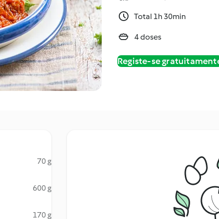
Total 1h 30min
4 doses
Registe-se gratuitament
70 g
600 g
170 g