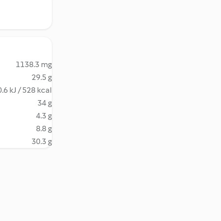
1138.3 mg
29.5 g
.6 kJ / 528 kcal
34 g
4.3 g
8.8 g
30.3 g