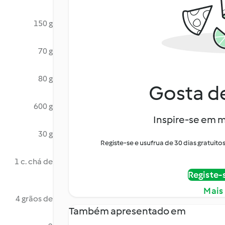
150 g
70 g
80 g
Gosta de
600 g
Inspire-se em m
30 g
Registe-se e usufrua de 30 dias gratui
1 c. chá de
Registe-
Mais
4 grãos de
Também apresentado em