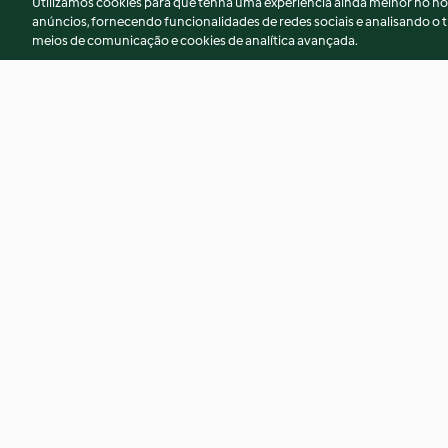
Utilizamos cookies para que tenha uma experiência ainda melhor no n
anúncios, fornecendo funcionalidades de redes sociais e analisando o t
meios de comunicação e cookies de analítica avançada.
Risoto de cogumelos Porcini
Saltear camarão
4.4
(195)
4.7
(106)
© Copyright 2026
Termos de Utilização
Aviso sobre Proteção de D
Declaração de acessibilidade