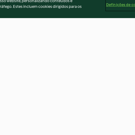
osso website, personalizando conteúdos e
Definições de c
ráfego. Estes incluem cookies dirigidos para os
Refogar 200 g de cebola e alho
Refogar 200-300
4.7
(11)
4.7
(11)
ados
Aviso
Apoio legal
Cookies
Conteúdo do relató