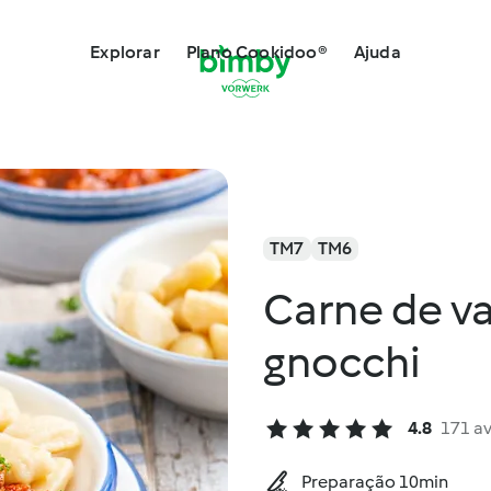
Explorar
Plano Cookidoo®
Ajuda
TM7
TM6
Carne de v
gnocchi
4.8
171 a
Preparação 10min