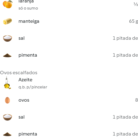
laranja
½
só o sumo
manteiga
65 g
sal
1 pitada de
pimenta
1 pitada de
Ovos escalfados
Azeite
q.b. p/ pincelar
ovos
8
sal
1 pitada de
pimenta
1 pitada de