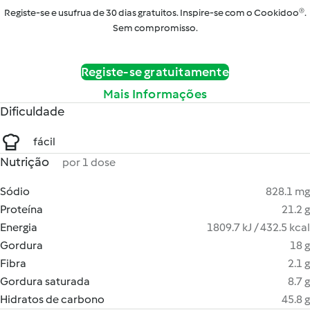
Registe-se e usufrua de 30 dias gratuitos. Inspire-se com o Cookidoo®.
Sem compromisso.
Registe-se gratuitamente
Mais Informações
Dificuldade
fácil
Nutrição
por 1 dose
Sódio
828.1 mg
Proteína
21.2 g
Energia
1809.7 kJ / 432.5 kcal
Gordura
18 g
Fibra
2.1 g
Gordura saturada
8.7 g
Hidratos de carbono
45.8 g