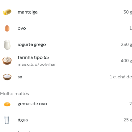
manteiga
30 g
ovo
1
iogurte grego
230 g
farinha tipo 65
400 g
mais q.b. p/ polvilhar
sal
1 c. chá de
Molho maltês
gemas de ovo
2
água
25 g