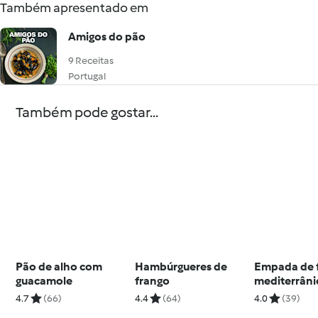
Também apresentado em
Amigos do pão
9 Receitas
Portugal
Também pode gostar...
Pão de alho com
Hambúrgueres de
Empada de 
guacamole
frango
mediterrâni
4.7
(66)
4.4
(64)
4.0
(39)