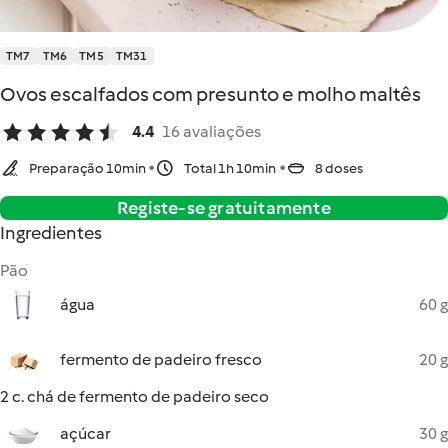
TM7
TM6
TM5
TM31
Ovos escalfados com presunto e molho maltês
4.4
16 avaliações
Preparação 10min
Total 1h 10min
8 doses
Registe-se gratuitamente
Ingredientes
Pão
água
60 g
fermento de padeiro fresco
20 g
2 c. chá de fermento de padeiro seco
açúcar
30 g