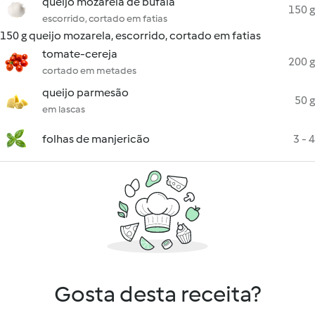
queijo mozarela de búfala
150 g
escorrido, cortado em fatias
150 g queijo mozarela, escorrido, cortado em fatias
tomate-cereja
200 g
cortado em metades
queijo parmesão
50 g
em lascas
folhas de manjericão
3 - 4
Gosta desta receita?