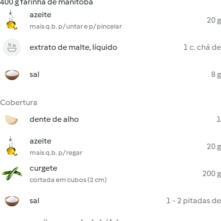
400 g farinha de manitoba
azeite
20 g
mais q.b. p/ untar e p/ pincelar
extrato de malte, líquido
1 c. chá de
sal
8 g
Cobertura
dente de alho
1
azeite
20 g
mais q.b. p/ regar
curgete
200 g
cortada em cubos (2 cm)
sal
1 - 2 pitadas de