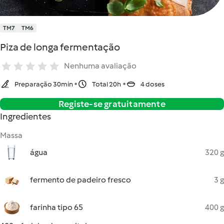
TM7
TM6
Piza de longa fermentação
Nenhuma avaliação
Preparação 30min
Total 20h
4 doses
Registe-se gratuitamente
Ingredientes
Massa
água
320 g
fermento de padeiro fresco
3 g
farinha tipo 65
400 g