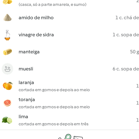
2
(casca, só a parte amarela, e sumo)
amido de milho
1 c. chá de
vinagre de sidra
1 c. sopa de
manteiga
50 g
muesli
6 c. sopa de
laranja
1
cortada em gomos e depois ao meio
toranja
1
cortada em gomos e depois ao meio
lima
1
cortada em gomos e depois em três