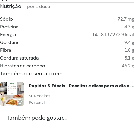
Nutrição
por 1 dose
Sódio
72.7 mg
Proteína
4.3 g
Energia
1141.8 kJ / 272.9 kcal
Gordura
9.4 g
Fibra
1.8 g
Gordura saturada
5.1 g
Hidratos de carbono
46.2 g
Também apresentado em
Rápidas & Fáceis - Receitas e dicas para o dia a dia
50 Receitas
Portugal
Também pode gostar...