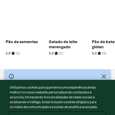
Pão de sementes
Gelado de leite
Pão de bata
merengado
glúten
5.0
(1)
5.0
(1)
5.0
(5)
© Copyright 2026
Utilizamos cookies para que tenha uma experiência ainda
Termos de Utilização
melhor no nosso website, personalizando conteúdos e
Aviso sobre Proteção de Dados
anúncios, fornecendo funcionalidades de redes sociais e
Aviso
analisando o tráfego. Estes incluem cookies dirigidos para
os meios de comunicação e cookies de analítica avançada.
Apoio legal