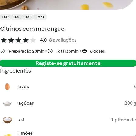
TM7
TM6
TM5
TM31
Citrinos com merengue
4.0
8 avaliações
Preparação 20min
Total 35min
6 doses
Registe-se gratuitamente
Ingredientes
ovos
3
açúcar
200 g
sal
1 pitada de
limões