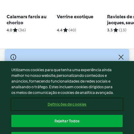
Calamars farcis au
Verrine exotique
Ravioles de 
chorizo
jacques, sau
douce
4.0
(36)
4.4
(40)
3.3
(13)
© Copyright 2026
Utilizamos cookies para que tenha uma experiência ainda
Termos de Utilização
melhor no nosso website, personalizando conteúdos e
Aviso sobre Proteção de Dados
anúncios, fornecendo funcionalidades de redes sociais e
Aviso
analisando o tráfego. Estes incluem cookies dirigidos para
os meios de comunicação e cookies de analítica avançada.
Apoio legal
Cookies
Definições de cookies
Conteúdo do relatório
Rescisão do contrato
Rejeitar Todos
Declaração de acessibilidade