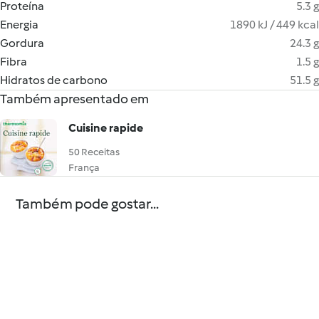
Proteína
5.3 g
Energia
1890 kJ / 449 kcal
Gordura
24.3 g
Fibra
1.5 g
Hidratos de carbono
51.5 g
Também apresentado em
Cuisine rapide
50 Receitas
França
Também pode gostar...