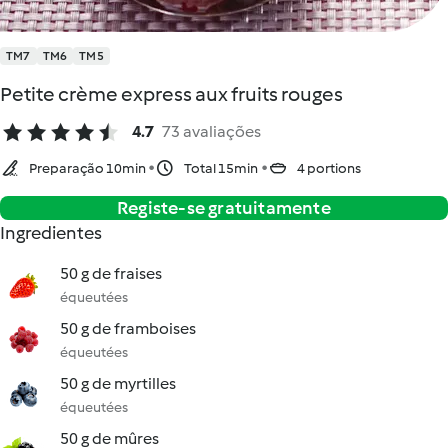
TM7
TM6
TM5
Petite crème express aux fruits rouges
4.7
73 avaliações
Preparação 10min
Total 15min
4 portions
Registe-se gratuitamente
Ingredientes
50 g de fraises
équeutées
50 g de framboises
équeutées
50 g de myrtilles
équeutées
50 g de mûres