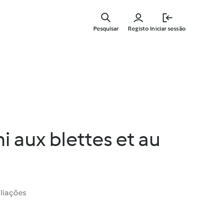
Saltar
para
Pesquisar
Registo
Iniciar sessão
o
conteúdo
principal
i aux blettes et au
liações