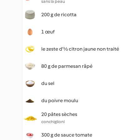
sans la peau
200 g de ricotta
1 œuf
le zeste d'½ citron jaune non traité
80 g de parmesan râpé
du sel
du poivre moulu
20 pâtes sèches
conchiglioni
300 g de sauce tomate