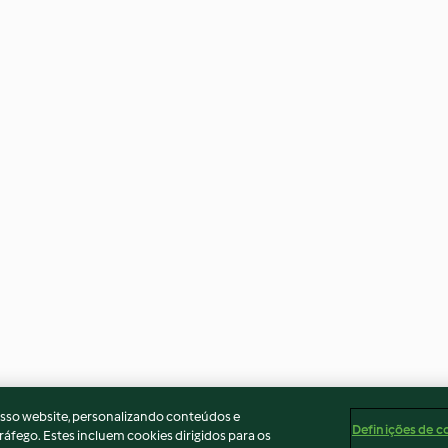
osso website, personalizando conteúdos e
Definições de c
ráfego. Estes incluem cookies dirigidos para os