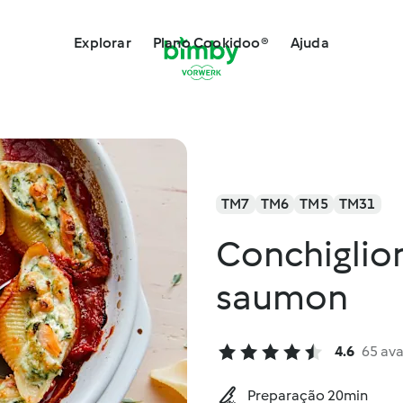
Explorar
Plano Cookidoo®
Ajuda
TM7
TM6
TM5
TM31
Conchiglion
saumon
4.6
65 ava
Preparação 20min