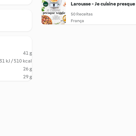
Larousse - Je cuisine presque
50 Receitas
França
41 g
31 kJ / 510 kcal
26 g
29 g