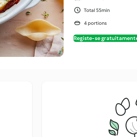
Total 55min
4 portions
Registe-se gratuitament