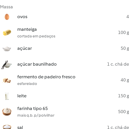
Massa
ovos
4
manteiga
100 g
cortada em pedaços
açúcar
50 g
açúcar baunilhado
1 c. chá de
fermento de padeiro fresco
40 g
esfarelado
leite
150 g
farinha tipo 65
500 g
mais q.b. p/ polvilhar
sal
1 c. chá de