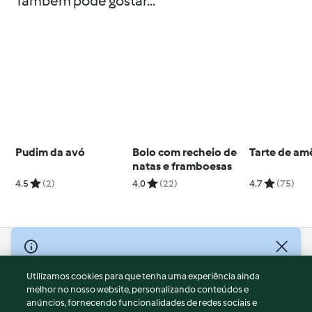
Também pode gostar...
Pudim da avó
Bolo com recheio de
Tarte de a
natas e framboesas
4.5
(2)
4.0
(22)
4.7
(75)
© Copyright 2026
Utilizamos cookies para que tenha uma experiência ainda
Termos de Utilização
melhor no nosso website, personalizando conteúdos e
Aviso sobre Proteção de Dados
anúncios, fornecendo funcionalidades de redes sociais e