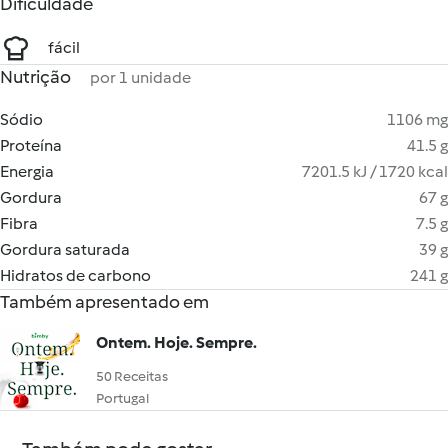
Dificuldade
fácil
Nutrição
por 1 unidade
Sódio
1106 mg
Proteína
41.5 g
Energia
7201.5 kJ / 1720 kcal
Gordura
67 g
Fibra
7.5 g
Gordura saturada
39 g
Hidratos de carbono
241 g
Também apresentado em
Ontem. Hoje. Sempre.
50 Receitas
Portugal