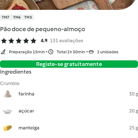
TM7
TM6
TM5
Pão doce de pequeno-almoço
4.9
131 avaliações
Preparação 15min
Total 1h 30min
2 unidades
Registe-se gratuitamente
Ingredientes
Crumble
farinha
30 g
açúcar
20 g
manteiga
25 g