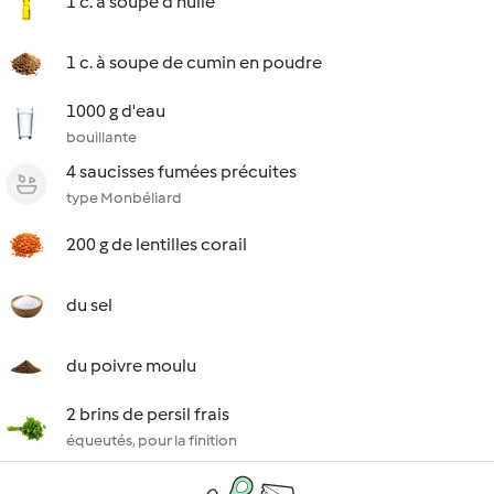
1 c. à soupe d'huile
1 c. à soupe de cumin en poudre
1000 g d'eau
bouillante
4 saucisses fumées précuites
type Monbéliard
200 g de lentilles corail
du sel
du poivre moulu
2 brins de persil frais
équeutés, pour la finition