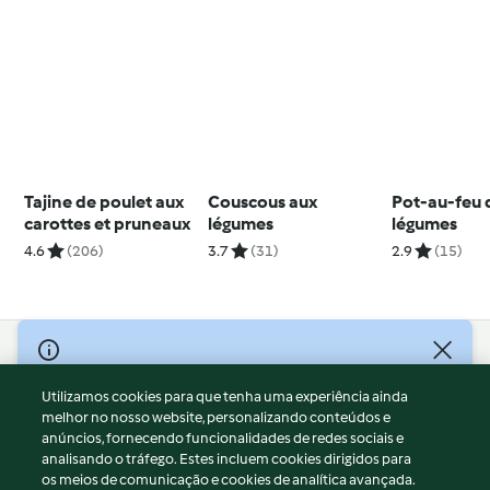
Tajine de poulet aux
Couscous aux
Pot-au-feu 
carottes et pruneaux
légumes
légumes
4.6
(206)
3.7
(31)
2.9
(15)
© Copyright 2026
Utilizamos cookies para que tenha uma experiência ainda
Termos de Utilização
melhor no nosso website, personalizando conteúdos e
Aviso sobre Proteção de Dados
anúncios, fornecendo funcionalidades de redes sociais e
Aviso
analisando o tráfego. Estes incluem cookies dirigidos para
os meios de comunicação e cookies de analítica avançada.
Apoio legal