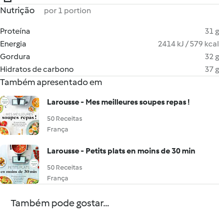
Nutrição
por 1 portion
Proteína
31 g
Energia
2414 kJ / 579 kcal
Gordura
32 g
Hidratos de carbono
37 g
Também apresentado em
Larousse - Mes meilleures soupes repas !
50 Receitas
França
Larousse - Petits plats en moins de 30 min
50 Receitas
França
Também pode gostar...