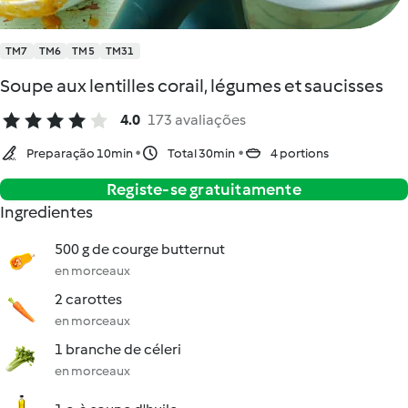
TM7
TM6
TM5
TM31
Soupe aux lentilles corail, légumes et saucisses
4.0
173 avaliações
Preparação 10min
Total 30min
4 portions
Registe-se gratuitamente
Ingredientes
500 g de courge butternut
en morceaux
2 carottes
en morceaux
1 branche de céleri
en morceaux