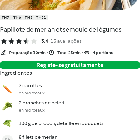
TM7
TM6
TM5
TM31
Papillote de merlan et semoule de légumes
3.4
15 avaliações
Preparação 10min
Total 25min
4 portions
Registe-se gratuitamente
Ingredientes
2 carottes
en morceaux
2 branches de céleri
en morceaux
100 g de brocoli, détaillé en bouquets
8 filets de merlan