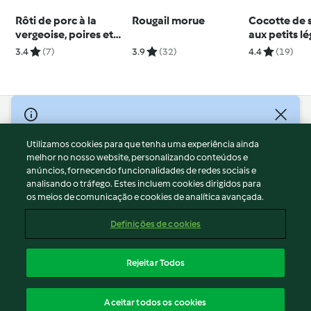
Rôti de porc à la
Rougail morue
Cocotte de
vergeoise, poires et
aux petits l
panais
3.4
(7)
3.9
(32)
4.4
(19)
© Copyright 2026
Utilizamos cookies para que tenha uma experiência ainda
Termos de Utilização
melhor no nosso website, personalizando conteúdos e
Aviso sobre Proteção de Dados
anúncios, fornecendo funcionalidades de redes sociais e
Aviso
analisando o tráfego. Estes incluem cookies dirigidos para
os meios de comunicação e cookies de analítica avançada.
Apoio legal
Cookies
Definições de cookies
Conteúdo do relatório
Rescisão do contrato
Rejeitar Todos
Declaração de acessibilidade
Português
Aceitar todos os cookies