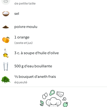
de petite taille
sel
poivre moulu
1 orange
(zeste et jus)
3 c. à soupe d'huile d'olive
500 g d'eau bouillante
½ bouquet d'aneth frais
équeuté