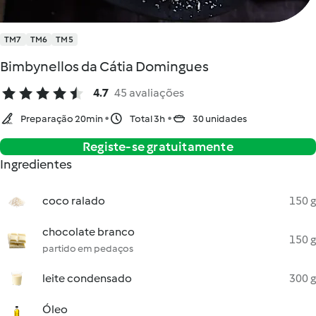
TM7
TM6
TM5
Bimbynellos da Cátia Domingues
4.7
45 avaliações
Preparação 20min
Total 3h
30 unidades
Registe-se gratuitamente
Ingredientes
coco ralado
150 g
chocolate branco
150 g
partido em pedaços
leite condensado
300 g
Óleo