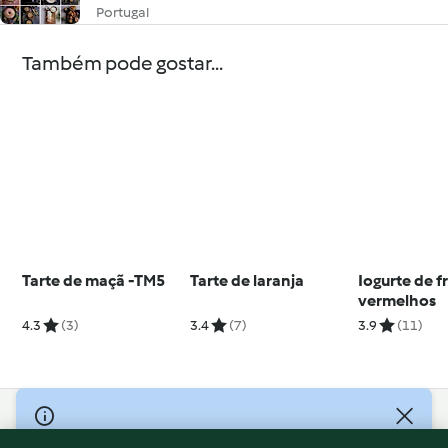
Portugal
Também pode gostar...
Tarte de maçã -TM5
Tarte de laranja
Iogurte de f
vermelhos
4.3
(3)
3.4
(7)
3.9
(11)
© Copyright 2026