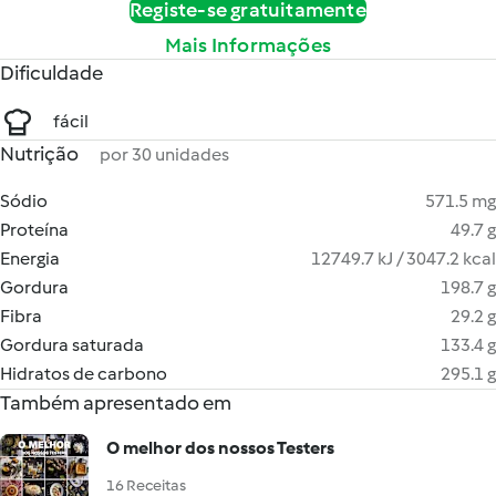
Registe-se gratuitamente
Mais Informações
Dificuldade
fácil
Nutrição
por 30 unidades
Sódio
571.5 mg
Proteína
49.7 g
Energia
12749.7 kJ / 3047.2 kcal
Gordura
198.7 g
Fibra
29.2 g
Gordura saturada
133.4 g
Hidratos de carbono
295.1 g
Também apresentado em
O melhor dos nossos Testers
16 Receitas