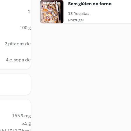
Sem glúten no forno
2
13 Receitas
Portugal
100 g
2 pitadas de
4 c. sopa de
155.9 mg
5.5 g
 kJ / 341.7 kcal