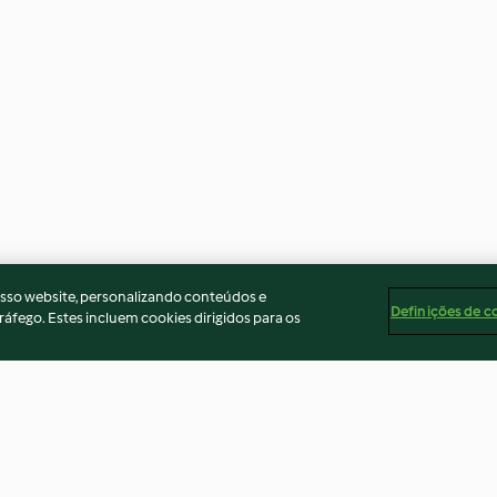
osso website, personalizando conteúdos e
Definições de c
ráfego. Estes incluem cookies dirigidos para os