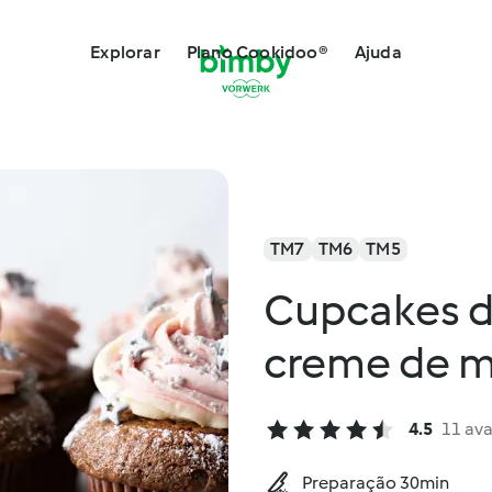
Explorar
Plano Cookidoo®
Ajuda
TM7
TM6
TM5
Cupcakes d
creme de m
4.5
11 ava
Preparação 30min