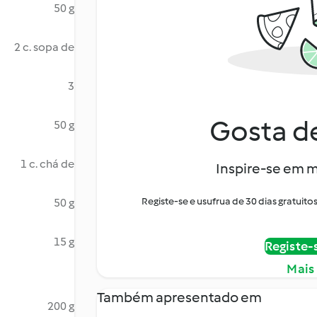
50 g
2 c. sopa de
3
Gosta de
50 g
1 c. chá de
Inspire-se em m
Registe-se e usufrua de 30 dias gratui
50 g
15 g
Registe-
Mais
Também apresentado em
200 g