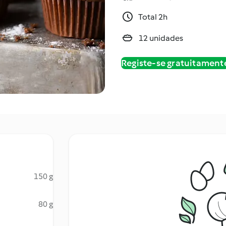
Total 2h
12 unidades
Registe-se gratuitament
150 g
80 g