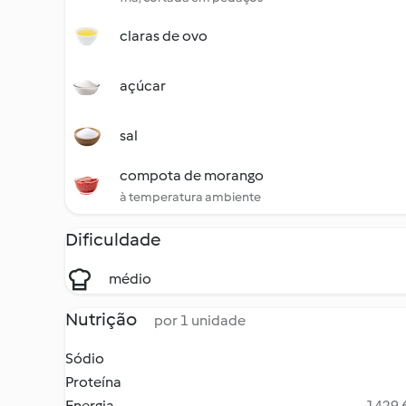
claras de ovo
açúcar
sal
compota de morango
à temperatura ambiente
Dificuldade
médio
Nutrição
por 1 unidade
Sódio
Proteína
Energia
1429.6