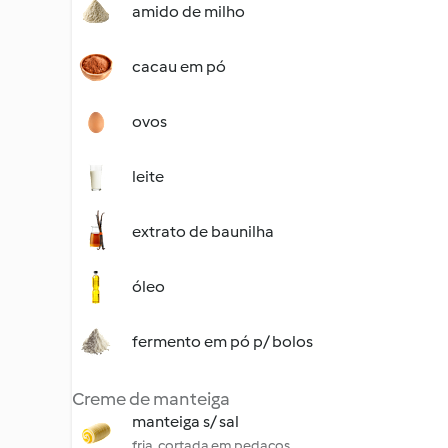
amido de milho
cacau em pó
ovos
leite
extrato de baunilha
óleo
fermento em pó p/ bolos
Creme de manteiga
manteiga s/ sal
fria, cortada em pedaços