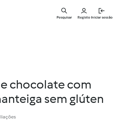
Saltar
para
Pesquisar
Registo
Iniciar sessão
o
conteúdo
principal
e chocolate com
anteiga sem glúten
liações