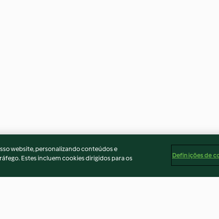
osso website, personalizando conteúdos e
Definições de c
ráfego. Estes incluem cookies dirigidos para os