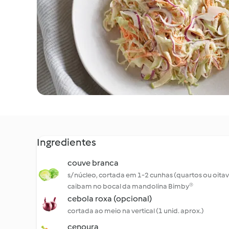
Ingredientes
couve branca
s/ núcleo, cortada em 1-2 cunhas (quartos ou oita
caibam no bocal da mandolina Bimby®
cebola roxa (opcional)
cortada ao meio na vertical (1 unid. aprox.)
cenoura