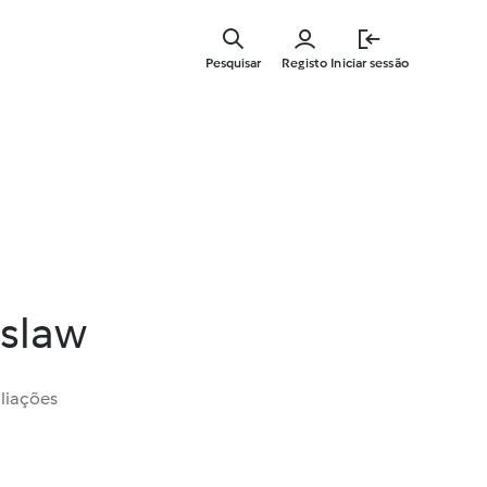
Saltar
para
Pesquisar
Registo
Iniciar sessão
o
conteúdo
principal
eslaw
liações