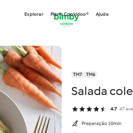
Explorar
Plano Cookidoo®
Ajuda
TM7
TM6
Salada col
4.7
47 ava
Preparação 10min