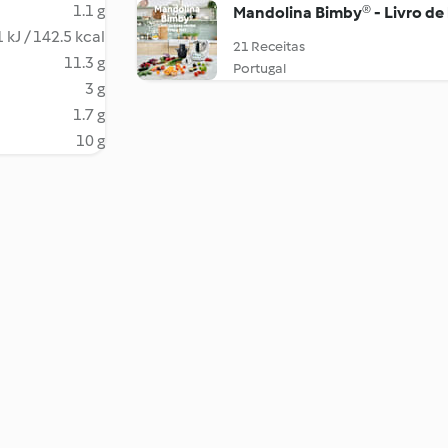
1.1 g
Mandolina Bimby® - Livro de
 kJ / 142.5 kcal
21 Receitas
11.3 g
Portugal
3 g
1.7 g
10 g