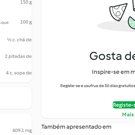
150 g
100 g
s que
½ c. chá de
Gosta de
2 pitadas de
Inspire-se em m
4 c. sopa de
Registe-se e usufrua de 30 dias gratui
Registe-
Mais
Também apresentado em
409.1 mg