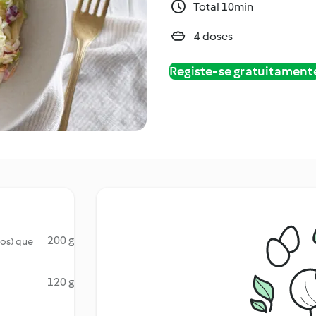
Total 10min
4 doses
Registe-se gratuitament
200 g
vos) que
120 g