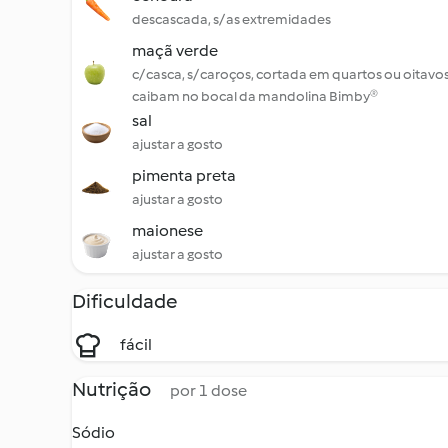
descascada, s/ as extremidades
maçã verde
c/ casca, s/ caroços, cortada em quartos ou oitavo
caibam no bocal da mandolina Bimby®
sal
ajustar a gosto
pimenta preta
ajustar a gosto
maionese
ajustar a gosto
Dificuldade
fácil
Nutrição
por 1 dose
Sódio