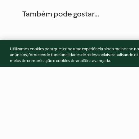
Também pode gostar...
Utilizamos cookies para que tenha uma experiência ainda melhor no n
anúncios, fornecendo funcionalidades de redes sociais e analisando o t
meios de comunicação e cookies de analítica avançada.
Abóbora espiralizada com
Tempero picante p
salsicha, gorgonzola e noz -
grelhados
TM5
3.3
(6)
5.0
(1)