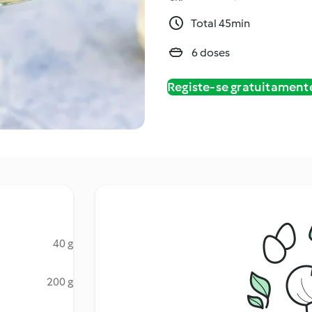
Total 45min
6 doses
Registe-se gratuitament
40 g
200 g