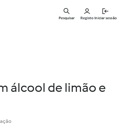
Saltar
para
Pesquisar
Registo
Iniciar sessão
o
conteúdo
principal
m álcool de limão e
iação