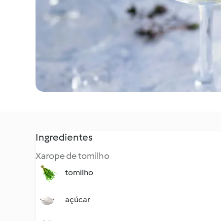
Ingredientes
Xarope de tomilho
tomilho
açúcar