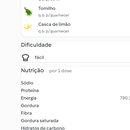
Tomilho
q.b. p/ guarnecer
Casca de limão
q.b. p/ guarnecer
Dificuldade
fácil
Nutrição
por 1 dose
Sódio
Proteína
Energia
780.3
Gordura
Fibra
Gordura saturada
Hidratos de carbono