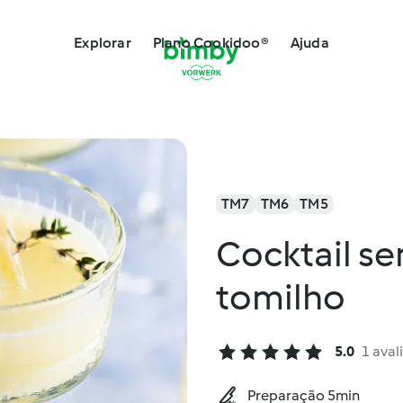
Explorar
Plano Cookidoo®
Ajuda
TM7
TM6
TM5
Cocktail se
tomilho
5.0
1 aval
Preparação 5min