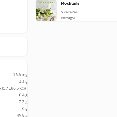
Mocktails
5 Receitas
Portugal
16.6 mg
1.3 g
 kJ / 186.5 kcal
0.4 g
3.3 g
0 g
49.8 g