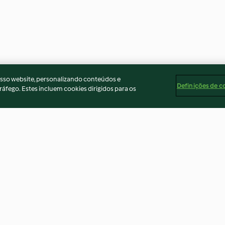
osso website, personalizando conteúdos e
Definições de c
ráfego. Estes incluem cookies dirigidos para os
ara
Iogurte de leite de cabra na
Cozer 500-800 g
Varoma
francês
4.4
(5)
5.0
(2)