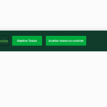
ookies
Rejeitar Todos
Aceitar todos os cookies
 de alho-
Caril de línguas de bacalhau
com arroz ao vapor
4.5
(4)