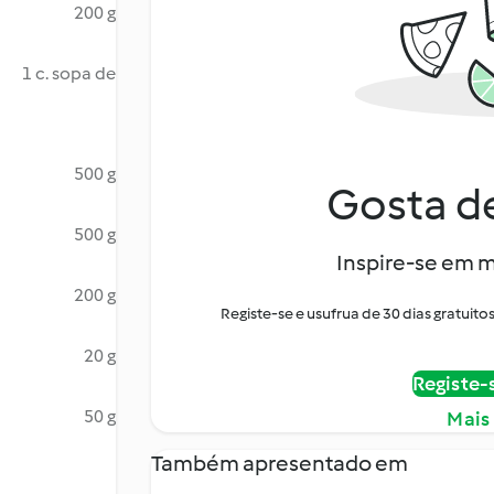
200 g
1 c. sopa de
500 g
Gosta de
500 g
Inspire-se em m
200 g
Registe-se e usufrua de 30 dias gratui
20 g
Registe-
50 g
Mais
Também apresentado em