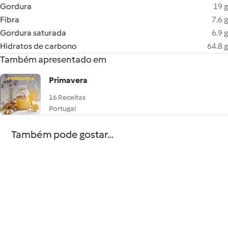
Gordura
19 g
Fibra
7.6 g
Gordura saturada
6.9 g
Hidratos de carbono
64.8 g
Também apresentado em
Primavera
16 Receitas
Portugal
Também pode gostar...