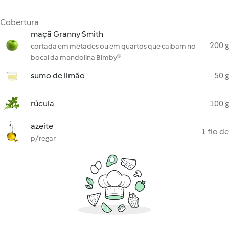
Cobertura
maçã Granny Smith
200 g
cortada em metades ou em quartos que caibam no
bocal da mandolina Bimby®
sumo de limão
50 g
rúcula
100 g
azeite
1 fio de
p/ regar