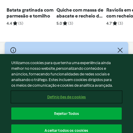
Batata gratinada com
Quiche com massa de
Raviolis em 
parmesão e tomilho
abacate e recheio de
com recheio
ervilhas - TM5
molho de
4.4
(5)
5.0
(3)
4.7
(3)
champanhe
© Copyright 2026
Utilizamos cookies para que tenha uma experiência ainda
Termos de Utilização
melhor no nosso website, personalizando conteúdos e
Aviso sobre Proteção de Dados
anúncios, fornecendo funcionalidades de redes sociais e
Aviso
analisando o tráfego. Estes incluem cookies dirigidos para
os meios de comunicação e cookies de analítica avançada.
Apoio legal
Cookies
Definições de cookies
Conteúdo do relatório
Rescisão do contrato
Rejeitar Todos
Declaração de acessibilidade
Português
Aceitar todos os cookies