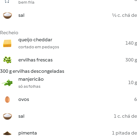
bem fria
sal
½ c. chá de
Recheio
queijo cheddar
140 g
cortado em pedaços
ervilhas frescas
300 g
300 g ervilhas descongeladas
manjericão
10 g
só as folhas
ovos
6
sal
1 c. chá de
pimenta
1 pitada de