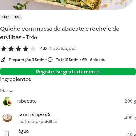
TM7
TM6
Quiche com massa de abacate e recheio de
ervilhas - TM6
4.0
4 avaliações
Preparação 15min
Total 55min
6 doses
Registe-se gratuitamente
Ingredientes
Massa
abacate
200 g
farinha tipo 65
400 g
mais q.b. p/ polvilhar
água
40 g