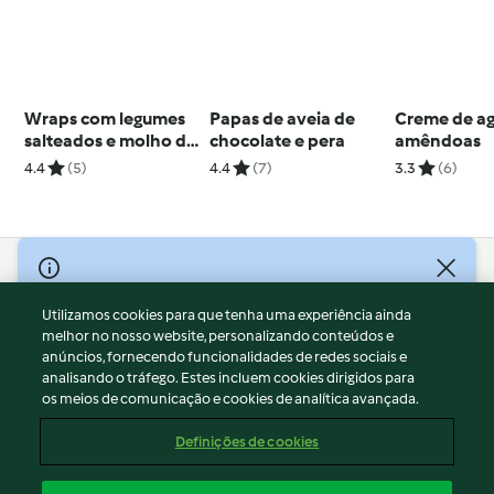
Wraps com legumes
Papas de aveia de
Creme de a
salteados e molho de
chocolate e pera
amêndoas
ervas
4.4
(5)
4.4
(7)
3.3
(6)
© Copyright 2026
Utilizamos cookies para que tenha uma experiência ainda
Termos de Utilização
melhor no nosso website, personalizando conteúdos e
Aviso sobre Proteção de Dados
anúncios, fornecendo funcionalidades de redes sociais e
Aviso
analisando o tráfego. Estes incluem cookies dirigidos para
os meios de comunicação e cookies de analítica avançada.
Apoio legal
Cookies
Definições de cookies
Conteúdo do relatório
Rescisão do contrato