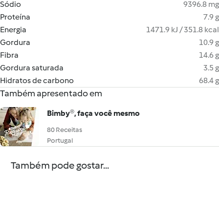
Sódio
9396.8 mg
Proteína
7.9 g
Energia
1471.9 kJ / 351.8 kcal
Gordura
10.9 g
Fibra
14.6 g
Gordura saturada
3.5 g
Hidratos de carbono
68.4 g
Também apresentado em
Bimby®, faça você mesmo
80 Receitas
Portugal
Também pode gostar...