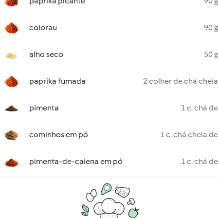
paprika picante
90 g
colorau
90 g
alho seco
50 g
paprika fumada
2 colher de chá cheia
pimenta
1 c. chá de
cominhos em pó
1 c. chá cheia de
pimenta-de-caiena em pó
1 c. chá de