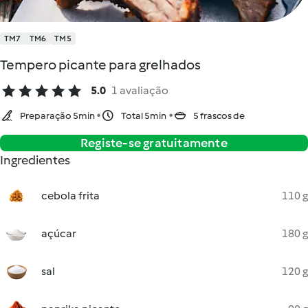
TM7
TM6
TM5
Tempero picante para grelhados
5.0
1 avaliação
Preparação 5min
Total 5min
5 frascos de
Registe-se gratuitamente
Ingredientes
cebola frita
110 g
açúcar
180 g
sal
120 g