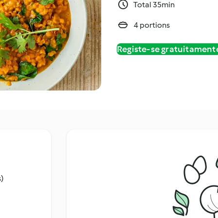
Total 35min
4 portions
Registe-se gratuitament
s)