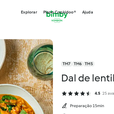
Explorar
Plano Cookidoo®
Ajuda
TM7
TM6
TM5
Dal de lenti
4.5
25 ava
Preparação 15min