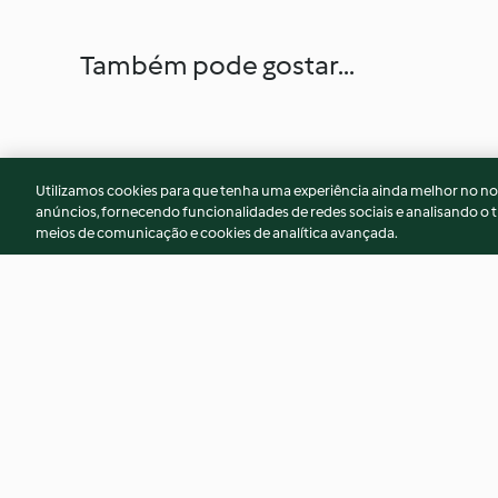
Também pode gostar...
Utilizamos cookies para que tenha uma experiência ainda melhor no n
anúncios, fornecendo funcionalidades de redes sociais e analisando o t
meios de comunicação e cookies de analítica avançada.
Curry d'aubergine (végan)
Curry de courge
4.3
(6)
4.4
(23)