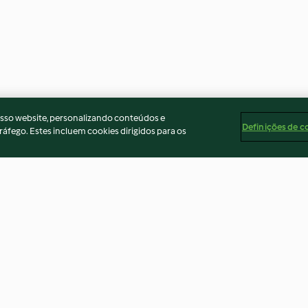
osso website, personalizando conteúdos e
Definições de c
ráfego. Estes incluem cookies dirigidos para os
Velouté de patates douces et
Soupe aux lentil
de maïs
haricots
4.3
(29)
4.6
(56)