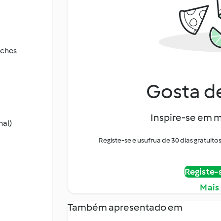
nches
Gosta de
Inspire-se em m
nal)
Registe-se e usufrua de 30 dias gratui
Registe-
Mais
Também apresentado em