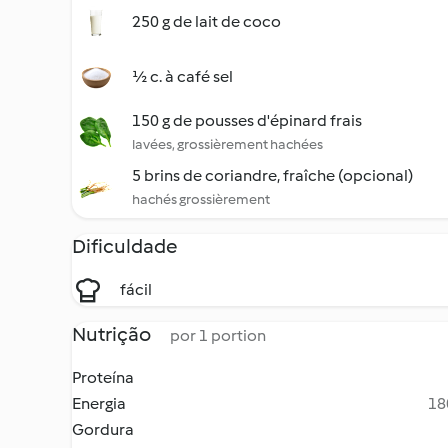
250 g de lait de coco
½ c. à café sel
150 g de pousses d'épinard frais
lavées, grossièrement hachées
5 brins de coriandre, fraîche (opcional)
hachés grossièrement
Dificuldade
fácil
Nutrição
por 1 portion
Proteína
Energia
18
Gordura