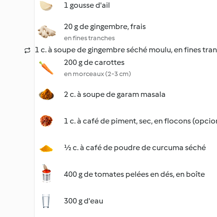
1 gousse d'ail
20 g de gingembre, frais
en fines tranches
1 c. à soupe de gingembre séché moulu, en fines tra
200 g de carottes
en morceaux (2-3 cm)
2 c. à soupe de garam masala
1 c. à café de piment, sec, en flocons (opcio
½ c. à café de poudre de curcuma séché
400 g de tomates pelées en dés, en boîte
300 g d'eau