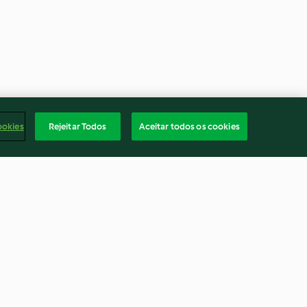
ookies
Rejeitar Todos
Aceitar todos os cookies
les et aux
Tarte aux petits pois
4.4
(9)