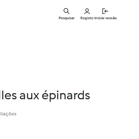
Saltar
para
Pesquisar
Registo
Iniciar sessão
o
conteúdo
principal
lles aux épinards
liações