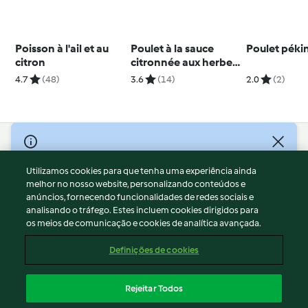
Poisson à l'ail et au
Poulet à la sauce
Poulet péki
citron
citronnée aux herbes
et riz
4.7
(48)
3.6
(14)
2.0
(2)
© Copyright 2026
Utilizamos cookies para que tenha uma experiência ainda
Termos de Utilização
melhor no nosso website, personalizando conteúdos e
Aviso sobre Proteção de Dados
anúncios, fornecendo funcionalidades de redes sociais e
Aviso
analisando o tráfego. Estes incluem cookies dirigidos para
os meios de comunicação e cookies de analítica avançada.
Apoio legal
Cookies
Definições de cookies
Conteúdo do relatório
Rescisão do contrato
Rejeitar Todos
Declaração de acessibilidade