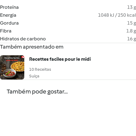
Proteína
13 g
Energia
1048 kJ / 250 kcal
Gordura
15 g
Fibra
1.8 g
Hidratos de carbono
16 g
Também apresentado em
Recettes faciles pour le midi
10 Receitas
Suíça
Também pode gostar...