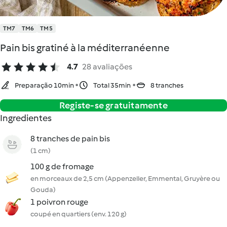
TM7
TM6
TM5
Pain bis gratiné à la méditerranéenne
4.7
28 avaliações
Preparação 10min
Total 35min
8 tranches
Registe-se gratuitamente
Ingredientes
8 tranches de pain bis
(1 cm)
100 g de fromage
en morceaux de 2,5 cm (Appenzeller, Emmental, Gruyère ou
Gouda)
1 poivron rouge
coupé en quartiers (env. 120 g)