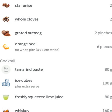
star anise
2
whole cloves
2
grated nutmeg
2 pinches
orange peel
6 pieces
no white pith (4 x 1 cm strips)
Cocktail
tamarind paste
80 g
ice cubes
100 g
plus extra serve
freshly squeezed lime juice
80 g
whiskey
160 g