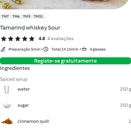
TM7
TM6
TM5
TM31
Tamarind whiskey Sour
4.8
4 avaliações
Preparação 5min
Total 1h 10min
4 glasses
Registe-se gratuitamente
Ingredientes
Spiced syrup
water
250 g
sugar
250 g
cinnamon quill
1