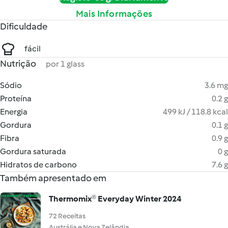
Mais Informações
Dificuldade
fácil
Nutrição
por 1 glass
Sódio
3.6 mg
Proteína
0.2 g
Energia
499 kJ / 118.8 kcal
Gordura
0.1 g
Fibra
0.9 g
Gordura saturada
0 g
Hidratos de carbono
7.6 g
Também apresentado em
Thermomix® Everyday Winter 2024
72 Receitas
Austrália e Nova Zelândia