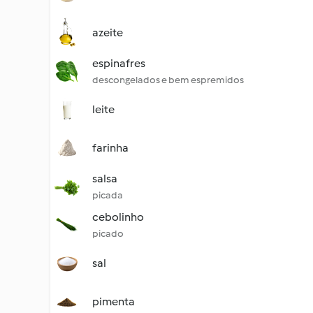
azeite
espinafres
descongelados e bem espremidos
leite
farinha
salsa
picada
cebolinho
picado
sal
pimenta