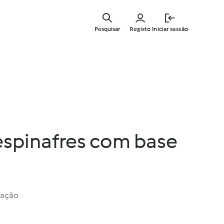
Saltar
para
Pesquisar
Registo
Iniciar sessão
o
conteúdo
principal
espinafres com base
iação