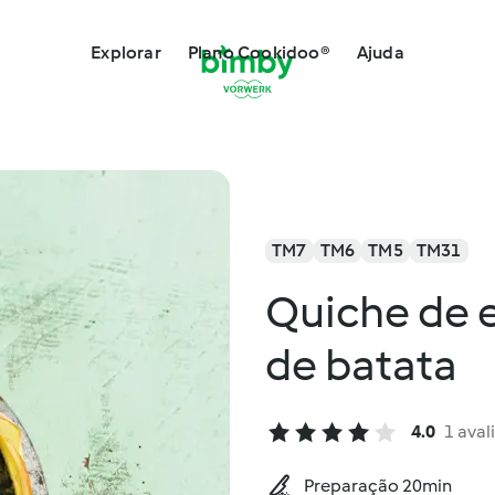
Explorar
Plano Cookidoo®
Ajuda
TM7
TM6
TM5
TM31
Quiche de 
de batata
4.0
1 aval
Preparação 20min