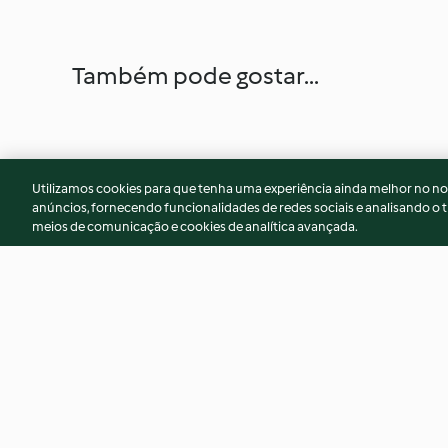
Também pode gostar...
Utilizamos cookies para que tenha uma experiência ainda melhor no n
anúncios, fornecendo funcionalidades de redes sociais e analisando o t
meios de comunicação e cookies de analítica avançada.
Gelado de menta
Gelado de morang
crumble de noz pe
4.8
(5)
4.0
(1)