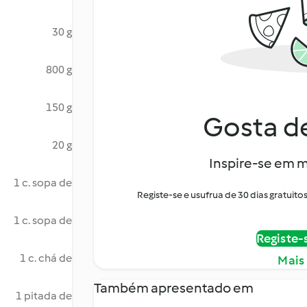
30 g
800 g
150 g
Gosta de
20 g
Inspire-se em m
1 c. sopa de
Registe-se e usufrua de 30 dias gratui
1 c. sopa de
Registe-
1 c. chá de
Mais
Também apresentado em
1 pitada de