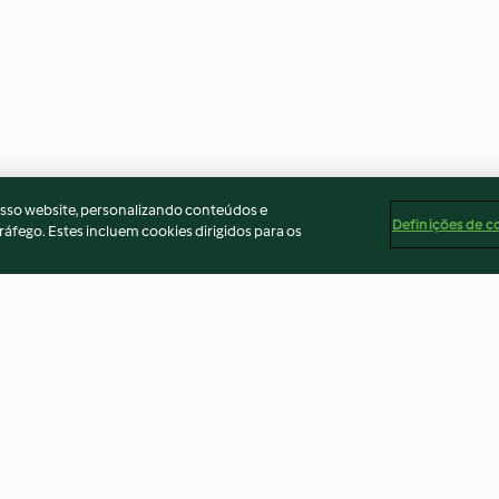
osso website, personalizando conteúdos e
Definições de c
ráfego. Estes incluem cookies dirigidos para os
o com
Piza de alcachofra
Crepes com rec
can
espargos
Nenhuma avaliação
5.0
(2)