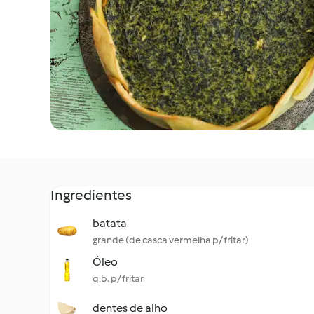
Ingredientes
batata
grande (de casca vermelha p/ fritar)
Óleo
q.b. p/ fritar
dentes de alho