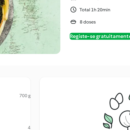
Total 1h 20min
8 doses
Registe-se gratuitament
700 g
4