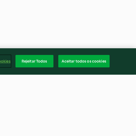
ookies
Rejeitar Todos
Aceitar todos os cookies
heio de
Barras de cereais com alperce
3.9
(11)