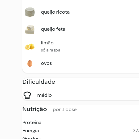
queijo ricota
queijo feta
limão
só a raspa
ovos
Dificuldade
médio
Nutrição
por 1 dose
Proteína
Energia
27
Gordura