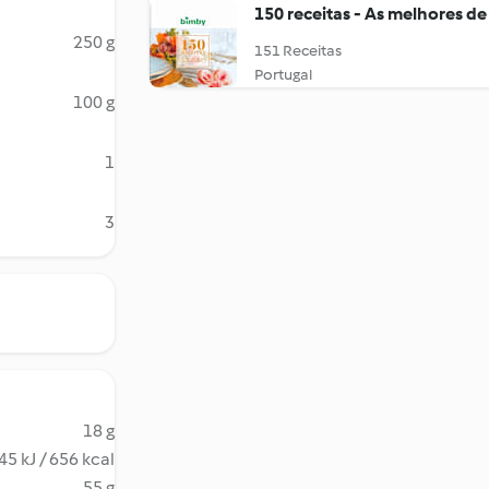
150 receitas - As melhores de
250 g
151 Receitas
Portugal
100 g
1
3
18 g
45 kJ / 656 kcal
55 g