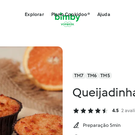
Explorar
Plano Cookidoo®
Ajuda
TM7
TM6
TM5
Queijadinh
4.5
2 aval
Preparação 5min