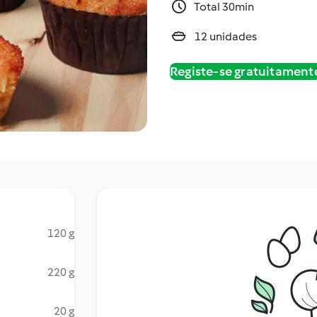
Total 30min
12 unidades
Registe-se gratuitament
120 g
220 g
20 g