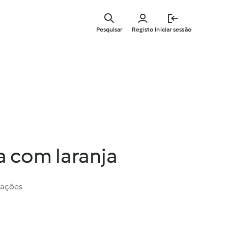
Saltar
para
Pesquisar
Registo
Iniciar sessão
o
conteúdo
principal
a com laranja
iações