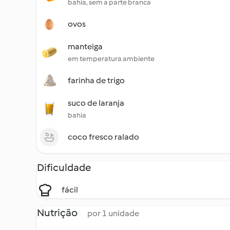
bahia, sem a parte branca
ovos
manteiga
em temperatura ambiente
farinha de trigo
suco de laranja
bahia
coco fresco ralado
Dificuldade
fácil
Nutrição
por 1 unidade