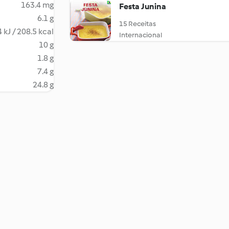
163.4 mg
Festa Junina
6.1 g
15 Receitas
 kJ / 208.5 kcal
Internacional
10 g
1.8 g
7.4 g
24.8 g