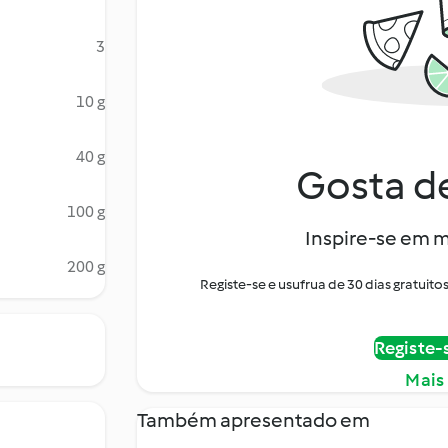
3
10 g
40 g
Gosta de
100 g
Inspire-se em m
200 g
Registe-se e usufrua de 30 dias gratui
Registe-
Mais
Também apresentado em