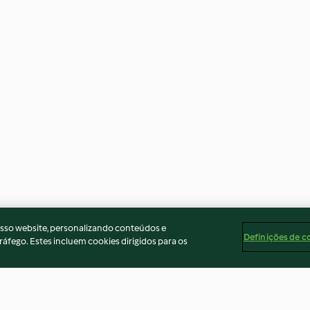
osso website, personalizando conteúdos e
Definições de c
ráfego. Estes incluem cookies dirigidos para os