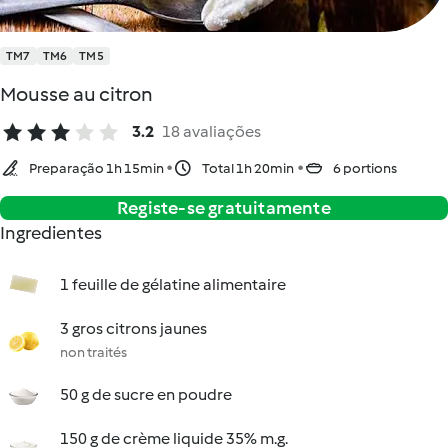
TM7
TM6
TM5
Mousse au citron
3.2
18 avaliações
Preparação 1h 15min
Total 1h 20min
6 portions
Registe-se gratuitamente
Ingredientes
1 feuille de gélatine alimentaire
3 gros citrons jaunes
non traités
50 g de sucre en poudre
150 g de crème liquide 35% m.g.