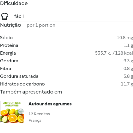
Dificuldade
fácil
Nutrição
por 1 portion
Sódio
10.8 mg
Proteína
1.1 g
Energia
535.7 kJ / 128 kcal
Gordura
9.3 g
Fibra
0.8 g
Gordura saturada
5.8 g
Hidratos de carbono
11.7 g
Também apresentado em
Autour des agrumes
12 Receitas
França