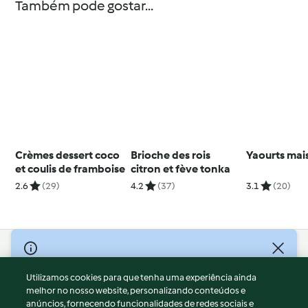
Também pode gostar...
Crèmes dessert coco
Brioche des rois
Yaourts mai
et coulis de framboise
citron et fève tonka
2.6
(29)
4.2
(37)
3.1
(20)
© Copyright 2026
Utilizamos cookies para que tenha uma experiência ainda
Termos de Utilização
melhor no nosso website, personalizando conteúdos e
Aviso sobre Proteção de Dados
anúncios, fornecendo funcionalidades de redes sociais e