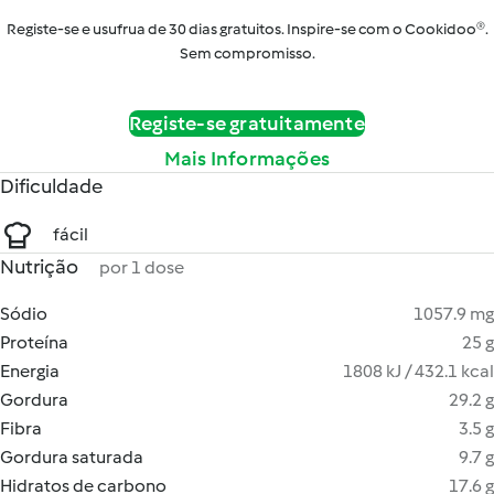
Registe-se e usufrua de 30 dias gratuitos. Inspire-se com o Cookidoo®.
Sem compromisso.
Registe-se gratuitamente
Mais Informações
Dificuldade
fácil
Nutrição
por 1 dose
Sódio
1057.9 mg
Proteína
25 g
Energia
1808 kJ / 432.1 kcal
Gordura
29.2 g
Fibra
3.5 g
Gordura saturada
9.7 g
Hidratos de carbono
17.6 g