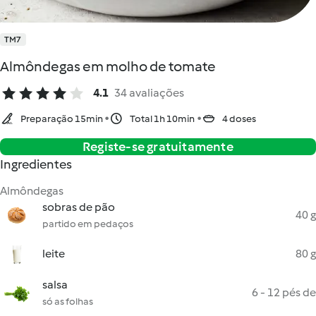
TM7
Almôndegas em molho de tomate
4.1
34 avaliações
Preparação 15min
Total 1h 10min
4 doses
Registe-se gratuitamente
Ingredientes
Almôndegas
sobras de pão
40 g
partido em pedaços
leite
80 g
salsa
6 - 12 pés de
só as folhas