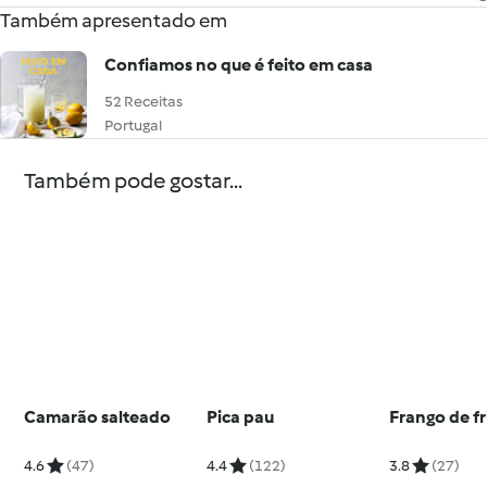
Também apresentado em
Confiamos no que é feito em casa
52 Receitas
Portugal
Também pode gostar...
Camarão salteado
Pica pau
Frango de fr
4.6
(47)
4.4
(122)
3.8
(27)