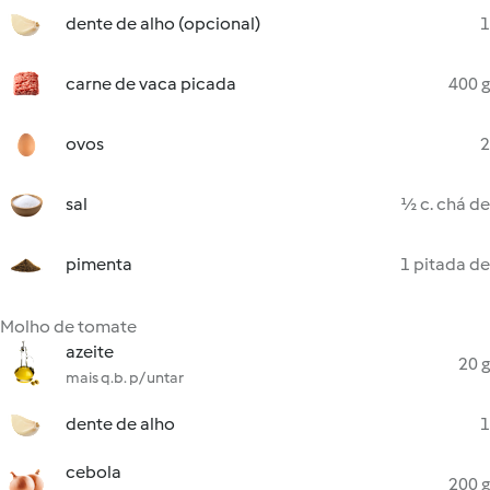
dente de alho (opcional)
1
carne de vaca picada
400 g
ovos
2
sal
½ c. chá de
pimenta
1 pitada de
Molho de tomate
azeite
20 g
mais q.b. p/ untar
dente de alho
1
cebola
200 g