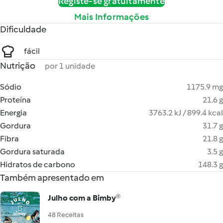
Registe-se gratuitamente
Mais Informações
Dificuldade
fácil
Nutrição
por 1 unidade
Sódio
1175.9 mg
Proteína
21.6 g
Energia
3763.2 kJ / 899.4 kcal
Gordura
31.7 g
Fibra
21.8 g
Gordura saturada
3.5 g
Hidratos de carbono
148.3 g
Também apresentado em
Julho com a Bimby®
48 Receitas