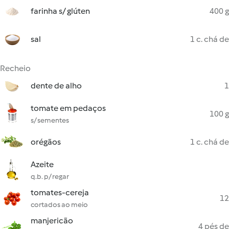
farinha s/ glúten
400 g
sal
1 c. chá de
Recheio
dente de alho
1
tomate em pedaços
100 g
s/ sementes
orégãos
1 c. chá de
Azeite
q.b. p/ regar
tomates-cereja
12
cortados ao meio
manjericão
4 pés de