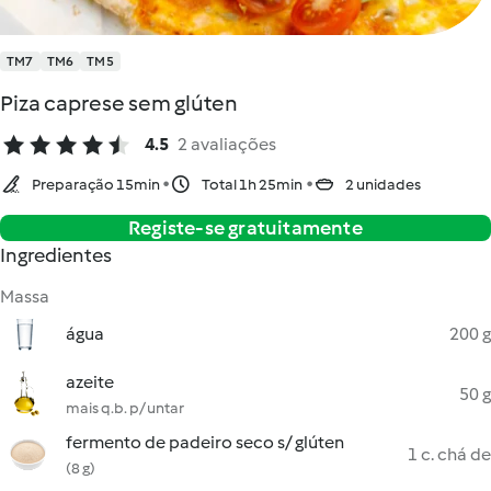
TM7
TM6
TM5
Piza caprese sem glúten
4.5
2 avaliações
Preparação 15min
Total 1h 25min
2 unidades
Registe-se gratuitamente
Ingredientes
Massa
água
200 g
azeite
50 g
mais q.b. p/ untar
fermento de padeiro seco s/ glúten
1 c. chá de
(8 g)