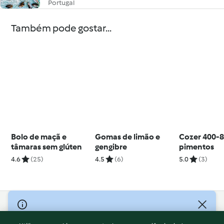
Portugal
Também pode gostar...
Bolo de maçã e
Gomas de limão e
Cozer 400-8
tâmaras sem glúten
gengibre
pimentos
4.6
(25)
4.5
(6)
5.0
(3)
© Copyright 2026