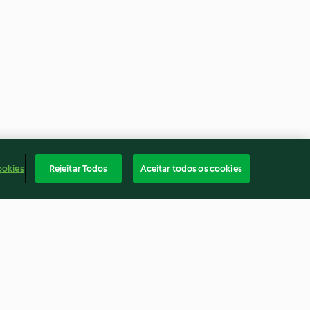
ookies
Rejeitar Todos
Aceitar todos os cookies
as e abóbora
Recheio de porco lento