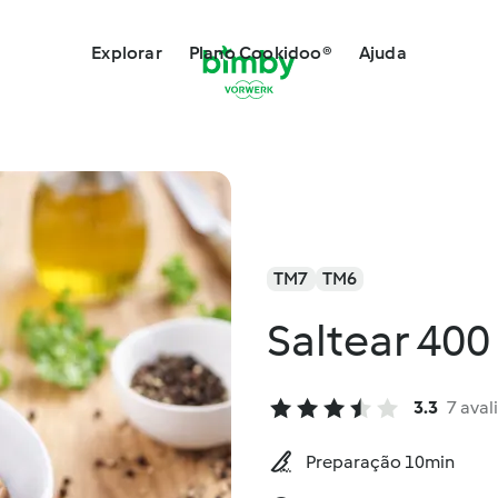
Explorar
Plano Cookidoo®
Ajuda
TM7
TM6
Saltear 400
3.3
7 aval
Preparação 10min