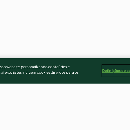
osso website, personalizando conteúdos e
Definições de c
ráfego. Estes incluem cookies dirigidos para os
Saltear 200 g de beringela
Sopa de lentilh