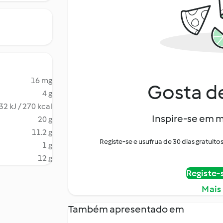
16 mg
Gosta de
4 g
32 kJ / 270 kcal
Inspire-se em m
20 g
11.2 g
Registe-se e usufrua de 30 dias gratui
1 g
12 g
Registe-
Mais
Também apresentado em