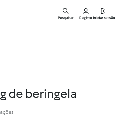
Saltar
para
Pesquisar
Registo
Iniciar sessão
o
conteúdo
principal
 g de beringela
iações