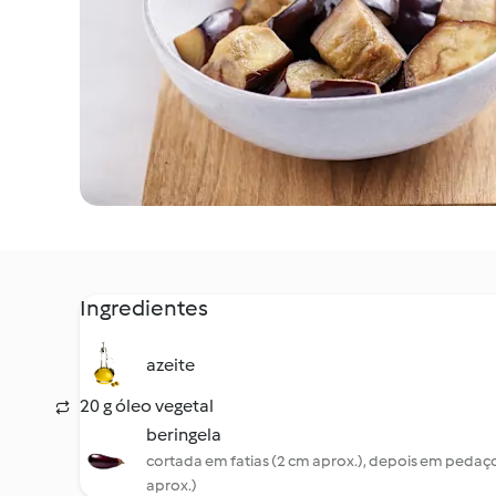
Ingredientes
azeite
20 g óleo vegetal
beringela
cortada em fatias (2 cm aprox.), depois em pedaç
aprox.)