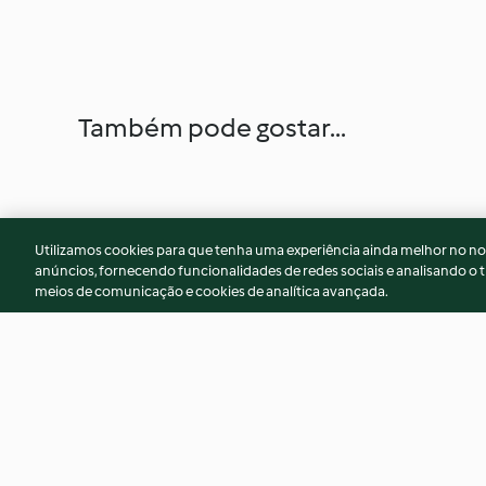
Também pode gostar...
Utilizamos cookies para que tenha uma experiência ainda melhor no n
anúncios, fornecendo funcionalidades de redes sociais e analisando o t
meios de comunicação e cookies de analítica avançada.
Manteiga de amêndoa e
Rabo de boi
baunilha