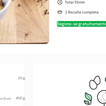
Total 35min
1 Receita completa
Registe-se gratuitament
20 g
400 g
os (3 cm