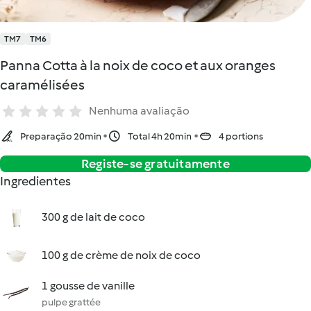
TM7
TM6
Panna Cotta à la noix de coco et aux oranges
caramélisées
Nenhuma avaliação
Preparação 20min
Total 4h 20min
4 portions
Registe-se gratuitamente
Ingredientes
300 g de lait de coco
100 g de crème de noix de coco
1 gousse de vanille
pulpe grattée