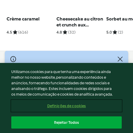
Crème caramel
Cheesecake au citron
Sorbet au m
et crunch aux
noisettes
4.5
(616)
4.8
(32)
5.0
(2)
© Copyright 2026
Utilizamos cookies para que tenha uma experiência ainda
Termos de Utilização
melhor no nosso website, personalizando conteúdos e
Aviso sobre Proteção de Dados
anúncios, fornecendo funcionalidades de redes sociais e
Aviso
analisando o tráfego. Estes incluem cookies dirigidos para
os meios de comunicação e cookies de analítica avançada.
Apoio legal
Cookies
Definições de cookies
Conteúdo do relatório
Rescisão do contrato
Rejeitar Todos
Declaração de acessibilidade