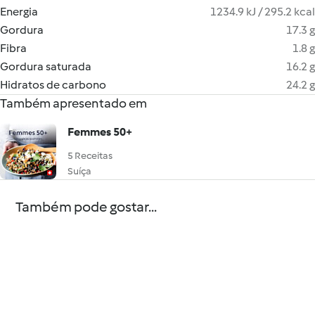
Energia
1234.9 kJ / 295.2 kcal
Gordura
17.3 g
Fibra
1.8 g
Gordura saturada
16.2 g
Hidratos de carbono
24.2 g
Também apresentado em
Femmes 50+
5 Receitas
Suíça
Também pode gostar...