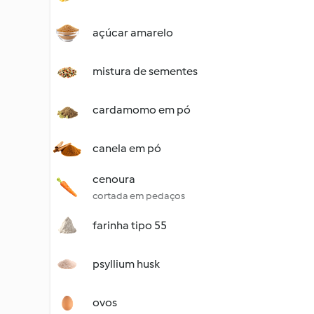
açúcar amarelo
mistura de sementes
cardamomo em pó
canela em pó
cenoura
cortada em pedaços
farinha tipo 55
psyllium husk
ovos