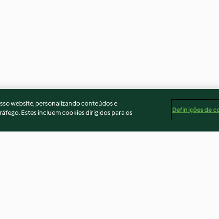
osso website, personalizando conteúdos e
Definições de c
ráfego. Estes incluem cookies dirigidos para os
a flamenga)
Coroa Challah de Páscoa com
Mini cheesecak
sésamo e ovos coloridos
açúcar e sem gl
5.0
(3)
3.7
(9)