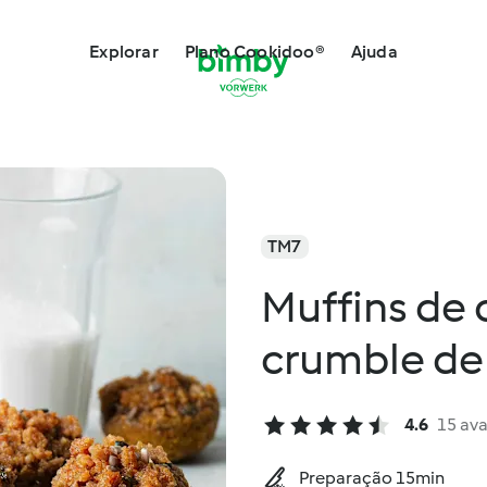
Explorar
Plano Cookidoo®
Ajuda
TM7
Muffins de
crumble de
4.6
15 ava
Preparação 15min