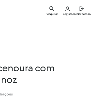
Saltar
para
Pesquisar
Registo
Iniciar sessão
o
conteúdo
principal
 cenoura com
 noz
liações