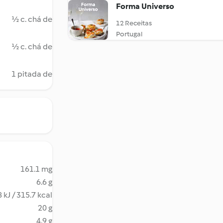
Forma Universo
½ c. chá de
12 Receitas
Portugal
½ c. chá de
1 pitada de
161.1 mg
6.6 g
 kJ / 315.7 kcal
20 g
4.9 g