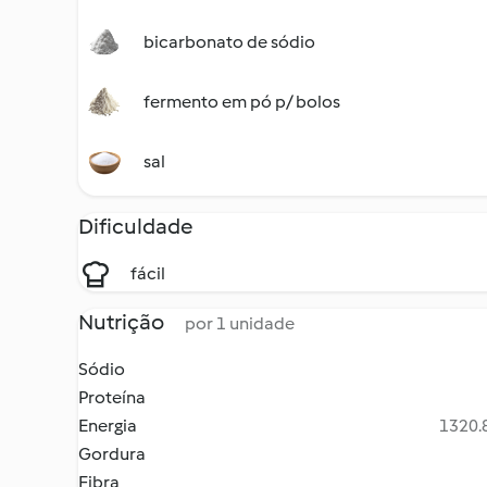
bicarbonato de sódio
fermento em pó p/ bolos
sal
Dificuldade
fácil
Nutrição
por 1 unidade
Sódio
Proteína
Energia
1320.8
Gordura
Fibra