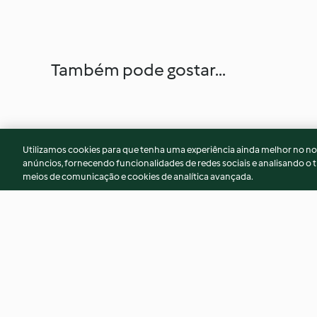
Também pode gostar...
Utilizamos cookies para que tenha uma experiência ainda melhor no n
anúncios, fornecendo funcionalidades de redes sociais e analisando o t
meios de comunicação e cookies de analítica avançada.
Bonecos e bengalas de
Speculoos (Bolach
baunilha com cobertura de
chocolate
4.6
(9)
4.8
(14)