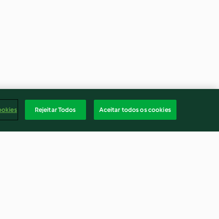
ookies
Rejeitar Todos
Aceitar todos os cookies
e japonês sem
Queijo-creme com ervas
úten
5.0
(1)