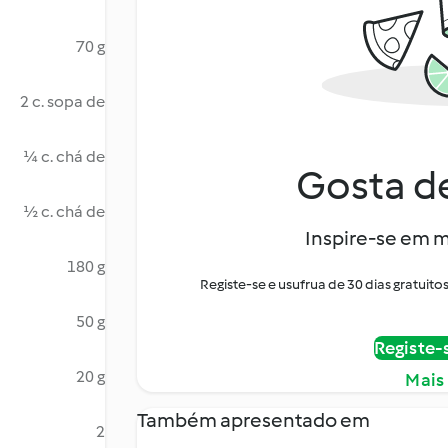
70 g
2 c. sopa de
¼ c. chá de
Gosta de
½ c. chá de
Inspire-se em m
180 g
Registe-se e usufrua de 30 dias gratui
50 g
Registe-
20 g
Mais
Também apresentado em
2