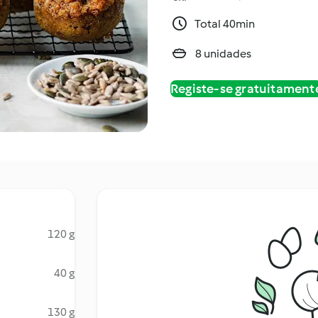
Total 40min
8 unidades
Registe-se gratuitament
120 g
40 g
130 g