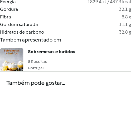
Energia
1829.4 kJ / 437.3 kcal
Gordura
32.1 g
Fibra
8.8 g
Gordura saturada
11.1 g
Hidratos de carbono
32.8 g
Também apresentado em
Sobremesas e batidos
5 Receitas
Portugal
Também pode gostar...