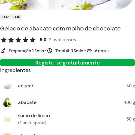
TM7
TM6
Gelado de abacate com molho de chocolate
5.0
2 avaliações
Preparação 15min
Total 4h 15min
6 doses
Registe-se gratuitamente
Ingredientes
açúcar
30 g
abacate
400 g
sumo de limão
50 g
(1 unid. aprox.)