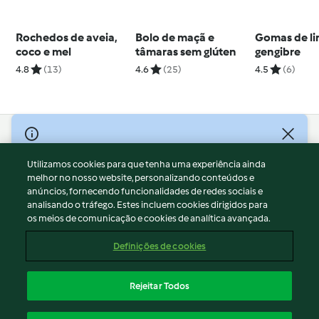
Rochedos de aveia,
Bolo de maçã e
Gomas de li
coco e mel
tâmaras sem glúten
gengibre
4.8
(13)
4.6
(25)
4.5
(6)
© Copyright 2026
Utilizamos cookies para que tenha uma experiência ainda
Termos de Utilização
melhor no nosso website, personalizando conteúdos e
Aviso sobre Proteção de Dados
anúncios, fornecendo funcionalidades de redes sociais e
Aviso
analisando o tráfego. Estes incluem cookies dirigidos para
os meios de comunicação e cookies de analítica avançada.
Apoio legal
Cookies
Definições de cookies
Conteúdo do relatório
Rescisão do contrato
Rejeitar Todos
Declaração de acessibilidade