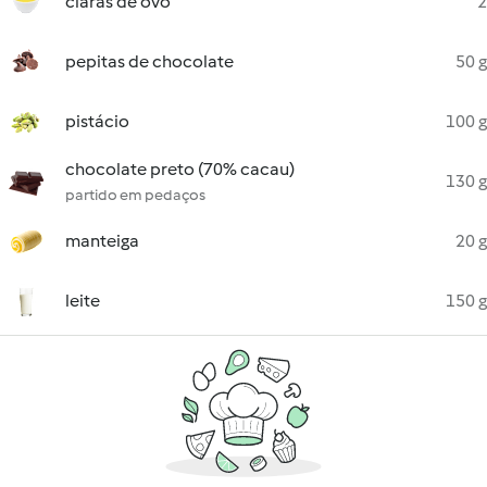
claras de ovo
2
pepitas de chocolate
50 g
pistácio
100 g
chocolate preto (70% cacau)
130 g
partido em pedaços
manteiga
20 g
leite
150 g