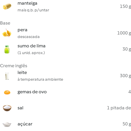
manteiga
150 g
mais q.b. p/ untar
Base
pera
1000 g
descascada
sumo de lima
30 g
(1 unid. aprox.)
Creme inglês
leite
300 g
à temperatura ambiente
gemas de ovo
4
sal
1 pitada de
açúcar
50 g