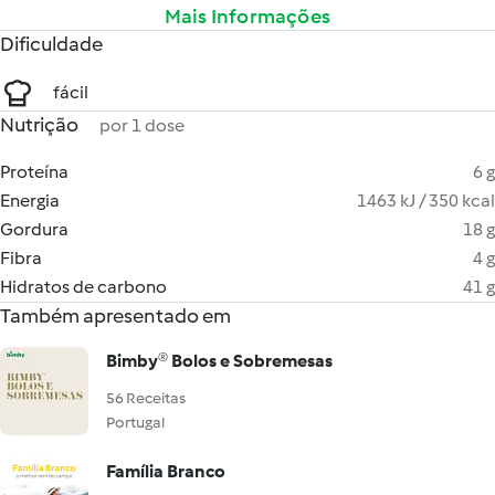
Mais Informações
Dificuldade
fácil
Nutrição
por 1 dose
Proteína
6 g
Energia
1463 kJ / 350 kcal
Gordura
18 g
Fibra
4 g
Hidratos de carbono
41 g
Também apresentado em
Bimby® Bolos e Sobremesas
56 Receitas
Portugal
Família Branco