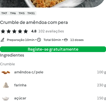
TM7
TM6
TM5
TM31
Crumble de amêndoa com pera
4.8
102 avaliações
Preparação 10min
Total 50min
12 doses
Registe-se gratuitamente
Ingredientes
Crumble
amêndoa c/ pele
100 g
farinha
230 g
açúcar
150 g