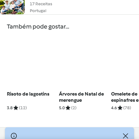
17 Receitas
Portugal
Também pode gostar...
Risoto de lagostins
Árvores de Natal de
Omelete de
merengue
espinafres 
3.8
(12)
5.0
(2)
4.6
(78)
© Copyright 2026