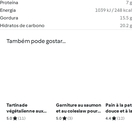
Proteína
7 g
Energia
1039 kJ / 248 kcal
Gordura
15.5 g
Hidratos de carbono
20.2 g
Também pode gostar...
Tartinade
Garniture au saumon
Pain à la pa
végétalienne aux
et au coleslaw pour
douce et à 
poivrons grillés et
sandwiches
5.0
(11)
5.0
(3)
4.4
(12)
noix de cajou