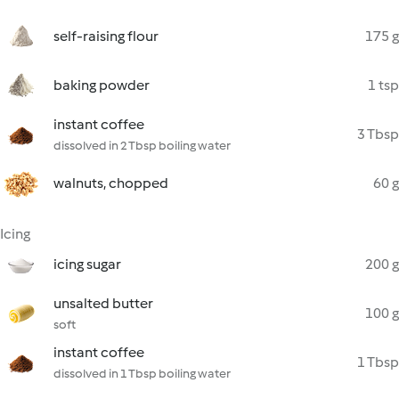
self-raising flour
175 g
baking powder
1 tsp
instant coffee
3 Tbsp
dissolved in 2 Tbsp boiling water
walnuts, chopped
60 g
Icing
icing sugar
200 g
unsalted butter
100 g
soft
instant coffee
1 Tbsp
dissolved in 1 Tbsp boiling water