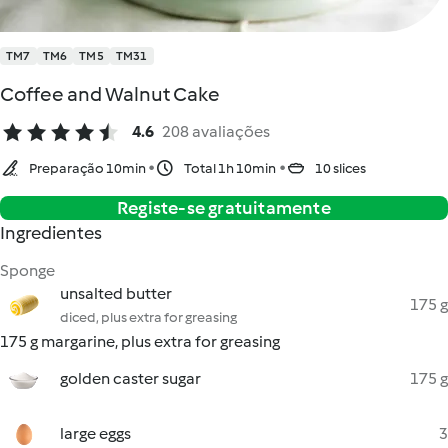
TM7
TM6
TM5
TM31
Coffee and Walnut Cake
4.6
208 avaliações
Preparação 10min
Total 1h 10min
10 slices
Registe-se gratuitamente
Ingredientes
Sponge
unsalted butter
175 g
diced, plus extra for greasing
175 g margarine, plus extra for greasing
golden caster sugar
175 g
large eggs
3