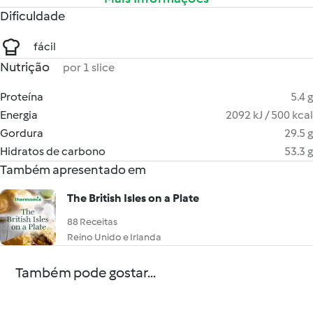
Dificuldade
fácil
Nutrição
por 1 slice
Proteína
5.4 g
Energia
2092 kJ / 500 kcal
Gordura
29.5 g
Hidratos de carbono
53.3 g
Também apresentado em
The British Isles on a Plate
88 Receitas
Reino Unido e Irlanda
Também pode gostar...