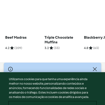
Beef Madras
Triple Chocolate
Blackberry 
Muffins
4.2
(209)
3.2
(33)
4.8
(63)
© Copyright 2026
Utilizamos cookies para que tenha uma experiência ainda
Termos de Utilização
melhor no nosso website, personalizando conteúdos e
Aviso sobre Proteção de Dados
anúncios, fornecendo funcionalidades de redes sociais e
Aviso
analisando o tráfego. Estes incluem cookies dirigidos para
os meios de comunicação e cookies de analítica avançada.
Apoio legal
Cookies