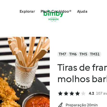
Explorar
Plano Cookidoo®
Ajuda
TM7
TM6
TM5
TM31
Tiras de f
molhos barb
4.2
107 a
Preparação 20min