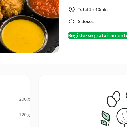
Total 1h 40min
8 doses
Registe-se gratuitament
200 g
120 g