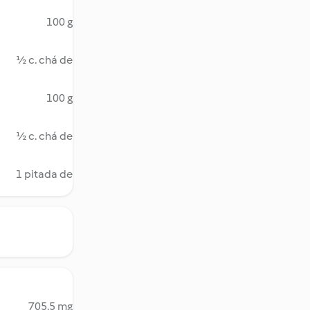
100 g
½ c. chá de
100 g
½ c. chá de
1 pitada de
705.5 mg