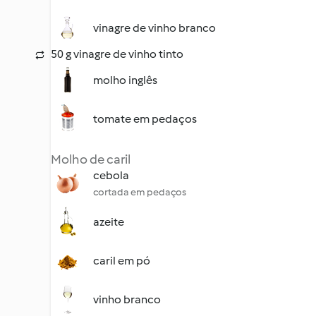
vinagre de vinho branco
50 g vinagre de vinho tinto
molho inglês
tomate em pedaços
Molho de caril
cebola
cortada em pedaços
azeite
caril em pó
vinho branco