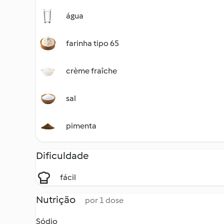
água
farinha tipo 65
crème fraîche
sal
pimenta
Dificuldade
fácil
Nutrição
por 1 dose
Sódio