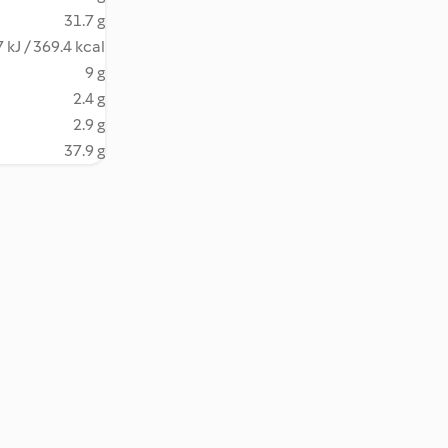
31.7 g
 kJ / 369.4 kcal
9 g
2.4 g
2.9 g
37.9 g