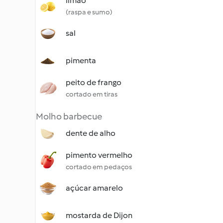
limão
(raspa e sumo)
sal
pimenta
peito de frango
cortado em tiras
Molho barbecue
dente de alho
pimento vermelho
cortado em pedaços
açúcar amarelo
mostarda de Dijon