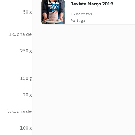
Revista Março 2019
50 g
73 Receitas
Portugal
1 c. chá de
250 g
150 g
20 g
½ c. chá de
100 g