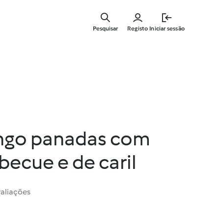
Saltar
para
Pesquisar
Registo
Iniciar sessão
o
conteúdo
principal
rango panadas com
ecue e de caril
valiações