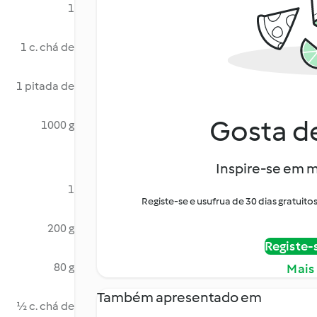
1
1 c. chá de
1 pitada de
Gosta de
1000 g
Inspire-se em m
1
Registe-se e usufrua de 30 dias gratui
200 g
Registe-
80 g
Mais
Também apresentado em
½ c. chá de