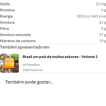
Sódio
25 mg
Proteína
4 g
Energia
1852 kJ / 443 kcal
Gordura
42 g
Fibra
0 g
Gordura saturada
37 g
Hidratos de carbono
19 g
Também apresentado em
Brasil um país de muitos sabores - Volume 2
60 Receitas
Internacional
Também pode gostar...