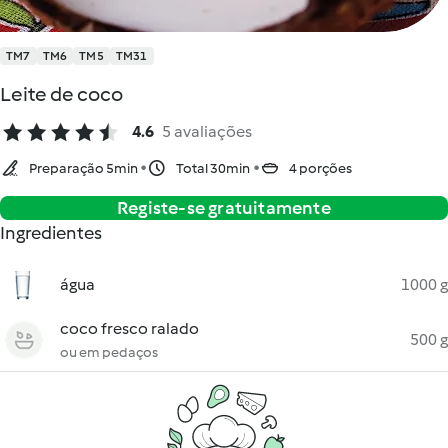
TM7
TM6
TM5
TM31
Leite de coco
4.6
5 avaliações
Preparação 5min
Total 30min
4 porções
Registe-se gratuitamente
Ingredientes
água
1000 g
coco fresco ralado
500 g
ou em pedaços