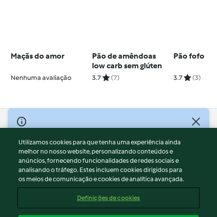
Maçãs do amor
Pão de amêndoas
Pão fofo
low carb sem glúten
Nenhuma avaliação
3.7
(7)
3.7
(3)
© Copyright 2026
Utilizamos cookies para que tenha uma experiência ainda
Termos de Utilização
melhor no nosso website, personalizando conteúdos e
Aviso sobre Proteção de Dados
anúncios, fornecendo funcionalidades de redes sociais e
Aviso
analisando o tráfego. Estes incluem cookies dirigidos para
os meios de comunicação e cookies de analítica avançada.
Apoio legal
Cookies
Definições de cookies
Conteúdo do relatório