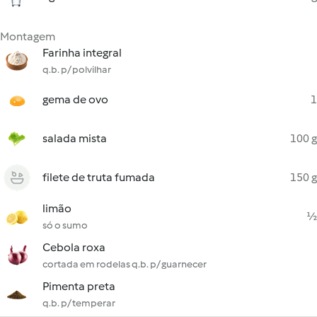
Montagem
Farinha integral
q.b. p/ polvilhar
gema de ovo
1
salada mista
100 g
filete de truta fumada
150 g
limão
½
só o sumo
Cebola roxa
cortada em rodelas q.b. p/ guarnecer
Pimenta preta
q.b. p/ temperar