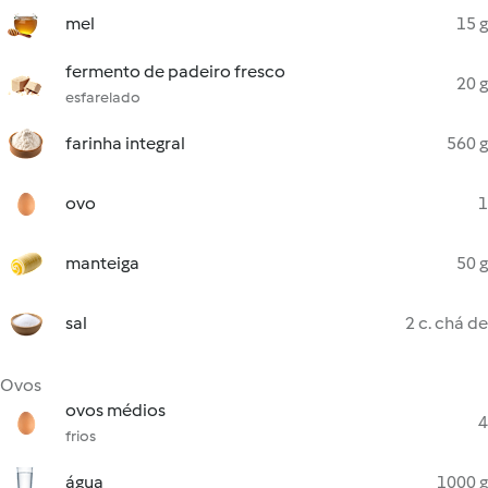
mel
15 g
fermento de padeiro fresco
20 g
esfarelado
farinha integral
560 g
ovo
1
manteiga
50 g
sal
2 c. chá de
Ovos
ovos médios
4
frios
água
1000 g