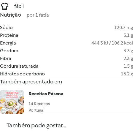
fácil
Nutrição
por 1 fatia
Sódio
120.7 mg
Proteína
5.1 g
Energia
444.3 kJ / 106.2 kcal
Gordura
3.3 g
Fibra
2.3 g
Gordura saturada
1.5 g
Hidratos de carbono
15.2 g
Também apresentado em
Receitas Páscoa
14 Receitas
Portugal
Também pode gostar...