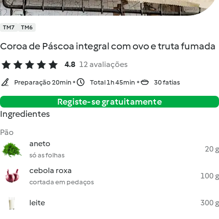
TM7
TM6
Coroa de Páscoa integral com ovo e truta fumada
4.8
12 avaliações
Preparação 20min
Total 1h 45min
30 fatias
Registe-se gratuitamente
Ingredientes
Pão
aneto
20 g
só as folhas
cebola roxa
100 g
cortada em pedaços
leite
300 g