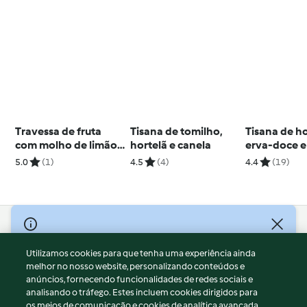
Travessa de fruta
Tisana de tomilho,
Tisana de ho
com molho de limão
hortelã e canela
erva-doce e
e mel
5.0
(1)
4.5
(4)
4.4
(19)
© Copyright 2026
Utilizamos cookies para que tenha uma experiência ainda
Termos de Utilização
melhor no nosso website, personalizando conteúdos e
Aviso sobre Proteção de Dados
anúncios, fornecendo funcionalidades de redes sociais e
Aviso
analisando o tráfego. Estes incluem cookies dirigidos para
os meios de comunicação e cookies de analítica avançada.