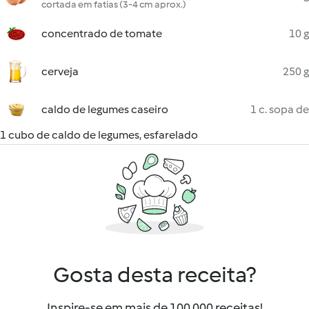
cortada em fatias (3-4 cm aprox.)
concentrado de tomate
10 g
cerveja
250 g
caldo de legumes caseiro
1 c. sopa de
1 cubo de caldo de legumes, esfarelado
Gosta desta receita?
Inspire-se em mais de 100 000 receitas!