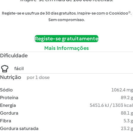
Registe-se e usufrua de 30 dias gratuitos. Inspire-se com o Cookidoo®.
Sem compromisso.
Registe-se gratuitamente
Mais Informações
Dificuldade
fácil
Nutrição
por 1 dose
Sódio
1062.4 mg
Proteína
89.2 g
Energia
5451.6 kJ / 1303 kcal
Gordura
88.1 g
Fibra
5.3 g
Gordura saturada
23.2 g