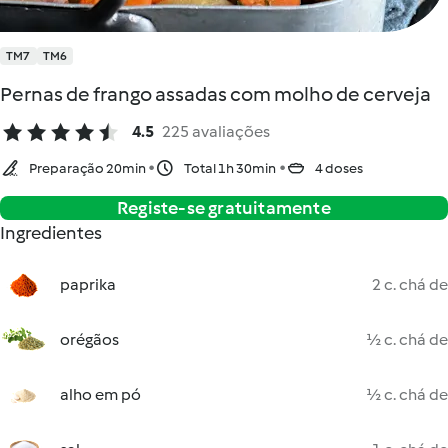
TM7
TM6
Pernas de frango assadas com molho de cerveja
4.5
225 avaliações
Preparação 20min
Total 1h 30min
4 doses
Registe-se gratuitamente
Ingredientes
paprika
2 c. chá de
orégãos
½ c. chá de
alho em pó
½ c. chá de