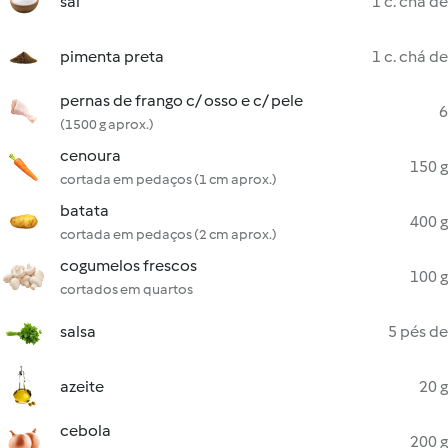
sal
1 c. chá de
pimenta preta
1 c. chá de
pernas de frango c/ osso e c/ pele
6
(1500 g aprox.)
cenoura
150 g
cortada em pedaços (1 cm aprox.)
batata
400 g
cortada em pedaços (2 cm aprox.)
cogumelos frescos
100 g
cortados em quartos
salsa
5 pés de
azeite
20 g
cebola
200 g