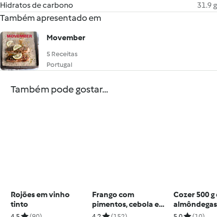
Hidratos de carbono
31.9 g
Também apresentado em
Movember
5 Receitas
Portugal
Também pode gostar...
Rojões em vinho
Frango com
Cozer 500 g
tinto
pimentos, cebola e
almôndega
arroz
4.5
(90)
4.2
(152)
5.0
(10)