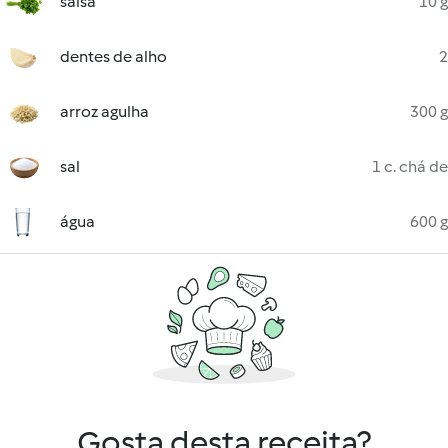
salsa
10 g
dentes de alho
2
arroz agulha
300 g
sal
1 c. chá de
água
600 g
Gosta desta receita?