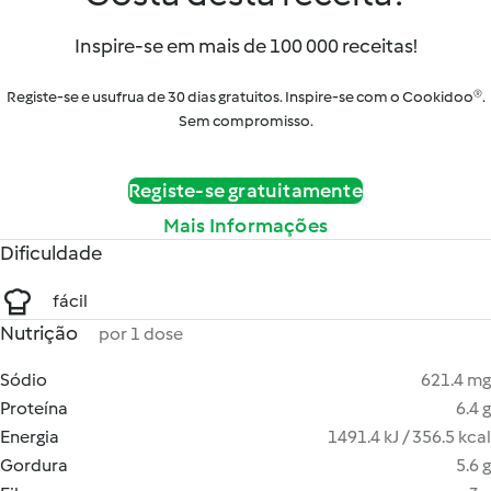
Inspire-se em mais de 100 000 receitas!
Registe-se e usufrua de 30 dias gratuitos. Inspire-se com o Cookidoo®.
Sem compromisso.
Registe-se gratuitamente
Mais Informações
Dificuldade
fácil
Nutrição
por 1 dose
Sódio
621.4 mg
Proteína
6.4 g
Energia
1491.4 kJ / 356.5 kcal
Gordura
5.6 g