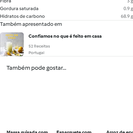
Fibra
3 g
Gordura saturada
0.9 g
Hidratos de carbono
68.9 g
Também apresentado em
Confiamos no que é feito em casa
52 Receitas
Portugal
Também pode gostar...
Massa guisada com
Esparguete com
Arroz de erv