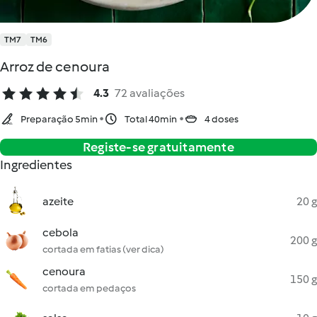
TM7
TM6
Arroz de cenoura
4.3
72 avaliações
Preparação 5min
Total 40min
4 doses
Registe-se gratuitamente
Ingredientes
azeite
20 g
cebola
200 g
cortada em fatias (ver dica)
cenoura
150 g
cortada em pedaços