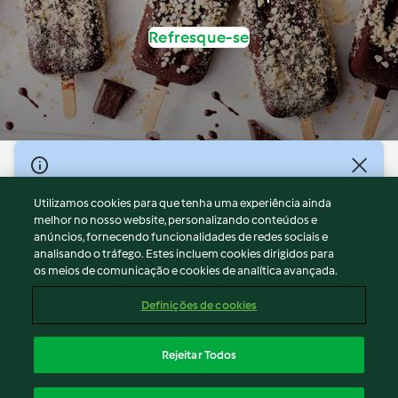
Refresque-se
© Copyright 2026
Utilizamos cookies para que tenha uma experiência ainda
Termos de Utilização
melhor no nosso website, personalizando conteúdos e
Aviso sobre Proteção de Dados
anúncios, fornecendo funcionalidades de redes sociais e
Aviso
analisando o tráfego. Estes incluem cookies dirigidos para
os meios de comunicação e cookies de analítica avançada.
Apoio legal
Cookies
Definições de cookies
Conteúdo do relatório
Rescisão do contrato
Rejeitar Todos
Declaração de acessibilidade