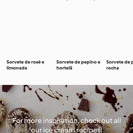
Sorvete de rosé e
Sorvete de pepino e
Sorvete de 
limonada
hortelã
rocha
For more inspiration, check out all
our ice cream recipes!