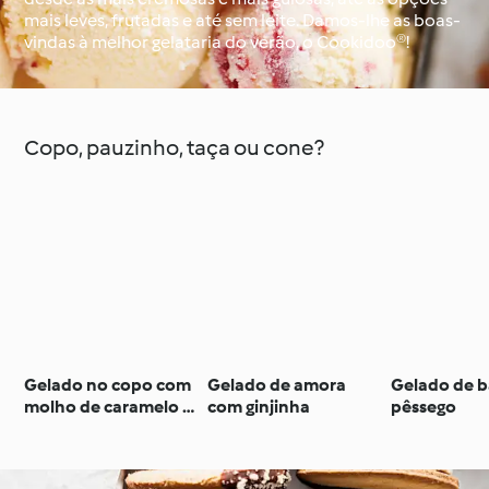
mais leves, frutadas e até sem leite. Damos-lhe as boas-
vindas à melhor gelataria do verão, o Cookidoo®!
À volta do mundo com
Aprenda com o
o Cookidoo®
Cookidoo®
Copo, pauzinho, taça ou cone?
Gelado no copo com
Gelado de amora
Gelado de 
molho de caramelo e
com ginjinha
pêssego
crocante de
chocolate