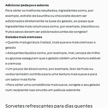
Adicionar pedaços e sabores
Para obter os melhores resultados, ingredientes como, por
exemplo, extrato de baunilha ou chocolate devem ser
adicionados diretamente na base do gelado, ao passo que
ingredientes mais volumosos como, por exemplo, biscoitos ou
frutos secos devem ser adicionados antes de congelar!
Gelados mais cremosos
• Quanto mais gordura (natas), mais suave e mais cremoso o
gelado
• Adoçantes líquidos como, por exemplo, mel, xarope de milho
ou glucose asseguram que o gelado obtém uma textura estável
e cremosa
• Um pouco de álcool como, por exemplo, licor de fruta ou
vodka também contribui para uma textura mais suave e para
um sabor mais forte
• Para obter uma consistência mais suave, congele o seu gelado
num recipiente raso envolto em película aderente
Sorvetes refrescantes para dias quentes