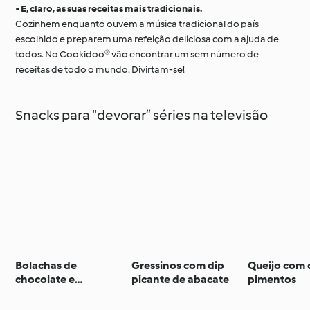
•
E, claro, as suas receitas mais tradicionais.
Cozinhem enquanto ouvem a música tradicional do país
escolhido e preparem uma refeição deliciosa com a ajuda de
todos. No Cookidoo® vão encontrar um sem número de
receitas de todo o mundo. Divirtam-se!
Snacks para “devorar” séries na televisão
Bolachas de
Gressinos com dip
Queijo com 
chocolate e
picante de abacate
pimentos
amendoim