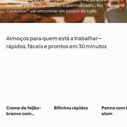
receitas para evitar idas ao supermercado… No
Cookidoo® vai encontrar um pouco de tudo.
À volta do mundo com
Aprenda com o
o Cookidoo®
Cookidoo®
Almoços para quem está a trabalhar –
rápidos, fáceis e prontos em 30 minutos
Creme de feijão-
Bifinhos rápidos
Penne com 
branco com
atum
espinafres