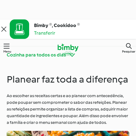
Bimby ®, Cookidoo ®
Transferir
Menu
Pesquisar
Cozinha para todos os dias
Planear faz toda a diferença
Bimby® Dicas e
Conheça o Cookidoo®
Truques
Ao escolher as receitas certas e ao planear com antecedência,
pode poupar sem comprometer o sabor das refeições. Planear
Cozinha para todos os
Ingredientes
dias
as refeições permite organizar a lista de compras, adquirir maior
quantidade de ingredientes e poupar. Além disso pode envolver
a família e criar o menu semanal com ajuda de todos.
Ocasiões especiais e
Dietas e tendências
estações