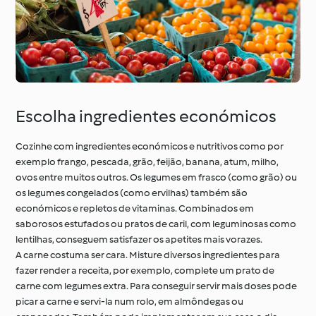
À volta do mundo com
Aprenda com o
o Cookidoo®
Cookidoo®
Escolha ingredientes económicos
Cozinhe com ingredientes económicos e nutritivos como por
exemplo frango, pescada, grão, feijão, banana, atum, milho,
ovos entre muitos outros. Os legumes em frasco (como grão) ou
os legumes congelados (como ervilhas) também são
económicos e repletos de vitaminas. Combinados em
saborosos estufados ou pratos de caril, com leguminosas como
lentilhas, conseguem satisfazer os apetites mais vorazes.
A carne costuma ser cara. Misture diversos ingredientes para
fazer render a receita, por exemplo, complete um prato de
carne com legumes extra. Para conseguir servir mais doses pode
picar a carne e servi-la num rolo, em almôndegas ou