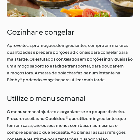
Cozinhar e congelar
Aproveite as promoções de ingredientes, compre em maiores
quantidades e prepare porções adicionais para congelar para
mais tarde. Os estufados congelados em porções individuais são
um almoço saboroso e fácil de transportar, para poupar em
almoços fora. A massa de bolachas faz-se num instante na
Bimby® podendo congelar para utilizar mais tarde.
Utilize o menu semanal
O menu semanal ajuda-o a organizar-se e a poupar dinheiro.
Procure receitas no Cookidoo® que utilizem ingredientes que
tem em casa, crie os seus menus com base nas mesmas e
compre apenas o que necessita. Ao planear as suas refeições
consegue resistir melhor a tentações, quando vai ao