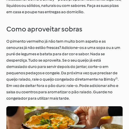
líquidos ou sólidos, naturais ou com sabores. Faça as suas pizas
em casa e poupe nas entregas ao domicílio.
Como aproveitar sobras
O pimento vermelho já não tem muito bom aspeto e as
cenouras já não estão frescas? Adicione-os a uma sopa ou a um
puré de legumes e batata para dar cor e sabor. Nada se
desperdiça. Tudo se aproveita. Se o seu queijo já está
demasiado duro para servir depois do jantar, corte-o em
pequenos pedaços e congele. Da próxima vez que precisar de
queijo ralado, rale o queijo congelado diretamente na Bimby®.
Em vez de deitar fora o pão duro: rale-o. Pode adicionar alho e
salsa ou coentros para aromatizar o pão ralado. Guarde no
congelador para utilizar mais tarde.