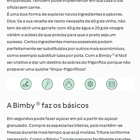
empanadas. Também pode implementar em sua casa o dia
oficial sem carne.
É uma boa forma de explorar novos ingredientes e sabores.
Dica: Se a sua receita de risoto necessita de 60 g de vinho, não
tem de abrir uma garrafa: com 40 g de água e 20 g de vinagre
obtém a acidez de que precisa para que o prato seja um
sucesso. Certos ingredientes menos acessíveis podem
perfeitamente ser substituídos por outros mais económicos,
como exemplo substituir lulas por pota. Com a Bimby ® é fácil
ser criativo e dar um destino às sobras do frigorífico porque não
preparar uma quiche "limpa-frigoríficos".
A Bimby ® faz os básicos
Em segundos pode fazer açúcar em pó a partir do açúcar
granulado. Compre as especiarias inteiras, pois mantêm-se
frescas durante mais tempo que as já moídas. Triture conforme
necessário. Como a Bimby ® pode preparar facilmente iogurtes,