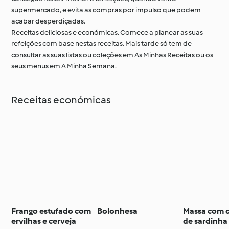
supermercado, e evita as compras por impulso que podem
acabar desperdiçadas.
Receitas deliciosas e económicas. Comece a planear as suas
refeições com base nestas receitas. Mais tarde só tem de
consultar as suas listas ou coleções em As Minhas Receitas ou os
seus menus em A Minha Semana.
Receitas económicas
Frango estufado com
Bolonhesa
Massa com 
ervilhas e cerveja
de sardinha