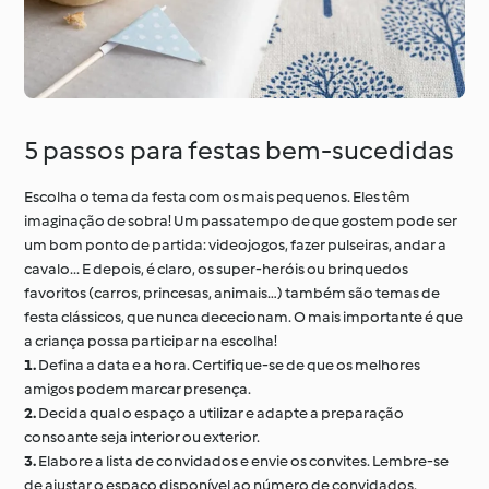
5 passos para festas bem‑sucedidas
Escolha o tema da festa com os mais pequenos. Eles têm
imaginação de sobra! Um passatempo de que gostem pode ser
um bom ponto de partida: videojogos, fazer pulseiras, andar a
cavalo... E depois, é claro, os super‑heróis ou brinquedos
favoritos (carros, princesas, animais…) também são temas de
festa clássicos, que nunca dececionam. O mais importante é que
a criança possa participar na escolha!
1.
Defina a data e a hora. Certifique-se de que os melhores
amigos podem marcar presença.
2.
Decida qual o espaço a utilizar e adapte a preparação
consoante seja interior ou exterior.
3.
Elabore a lista de convidados e envie os convites. Lembre-se
de ajustar o espaço disponível ao número de convidados.