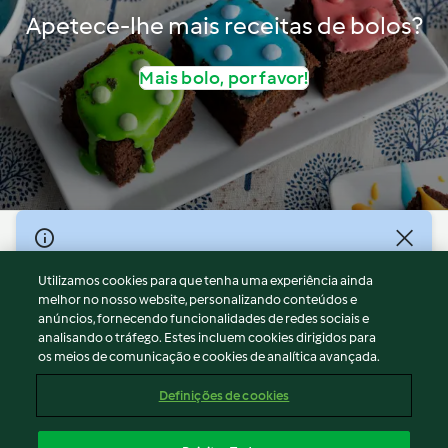
Apetece-lhe mais receitas de bolos?
Mais bolo, por favor!
© Copyright 2026
Utilizamos cookies para que tenha uma experiência ainda
Termos de Utilização
melhor no nosso website, personalizando conteúdos e
Aviso sobre Proteção de Dados
anúncios, fornecendo funcionalidades de redes sociais e
Aviso
analisando o tráfego. Estes incluem cookies dirigidos para
os meios de comunicação e cookies de analítica avançada.
Apoio legal
Cookies
Definições de cookies
Conteúdo do relatório
Rescisão do contrato