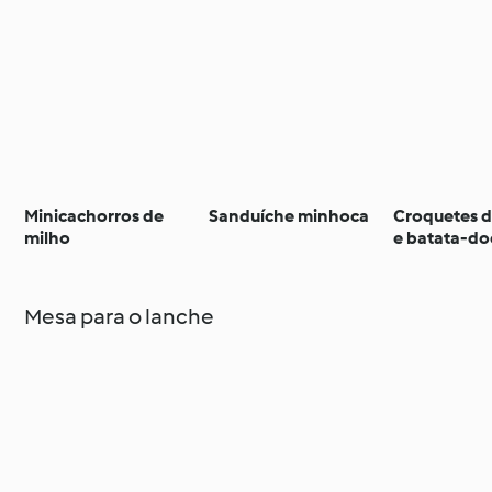
Minicachorros de
Sanduíche minhoca
Croquetes d
milho
e batata-do
Mesa para o lanche