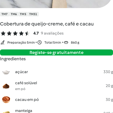
TM7
TM6
TM5
TM31
Cobertura de queijo-creme, café e cacau
4.7
9 avaliações
Preparação 5min
Total 5min
860 g
Registe-se gratuitamente
Ingredientes
açúcar
330 g
café solúvel
20 g
em pó
cacau em pó
30 g
manteiga