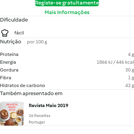
Registe-se gratuitamente
Mais Informações
Dificuldade
fácil
Nutrição
por 100 g
Proteína
4 g
Energia
1866 kJ / 446 kcal
Gordura
30 g
Fibra
1 g
Hidratos de carbono
42 g
Também apresentado em
Revista Maio 2019
26 Receitas
Portugal