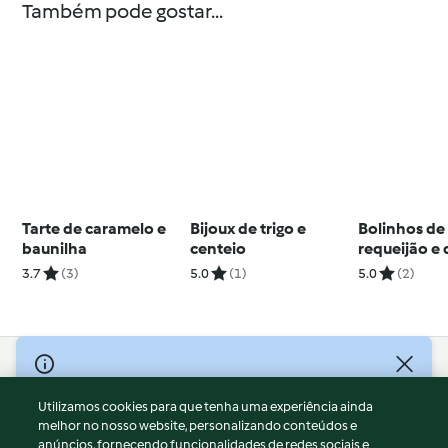
Também pode gostar...
Tarte de caramelo e
Bijoux de trigo e
Bolinhos de
baunilha
centeio
requeijão e
abóbora
3.7
(3)
5.0
(1)
5.0
(2)
© Copyright 2026
Utilizamos cookies para que tenha uma experiência ainda
Termos de Utilização
melhor no nosso website, personalizando conteúdos e
Aviso sobre Proteção de Dados
anúncios, fornecendo funcionalidades de redes sociais e