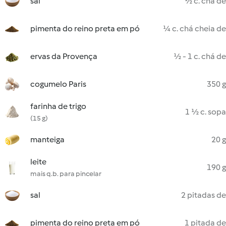
sal
½ c. chá de
pimenta do reino preta em pó
¼ c. chá cheia de
ervas da Provença
½ - 1 c. chá de
cogumelo Paris
350 g
farinha de trigo
1 ½ c. sopa
(15 g)
manteiga
20 g
leite
190 g
mais q.b. para pincelar
sal
2 pitadas de
pimenta do reino preta em pó
1 pitada de