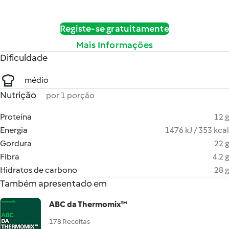
Registe-se gratuitamente
Mais Informações
Dificuldade
médio
Nutrição
por 1 porção
Proteína
12 g
Energia
1476 kJ / 353 kcal
Gordura
22 g
Fibra
4.2 g
Hidratos de carbono
28 g
Também apresentado em
ABC da Thermomix™
178 Receitas