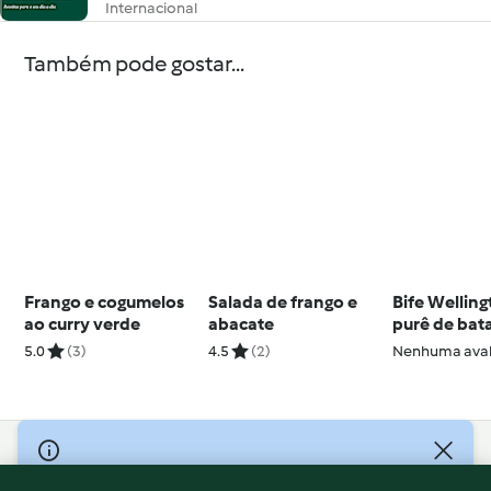
Internacional
Também pode gostar...
Frango e cogumelos
Salada de frango e
Bife Wellin
ao curry verde
abacate
purê de bat
cenoura ao
5.0
(3)
4.5
(2)
Nenhuma aval
vinho
© Copyright 2026