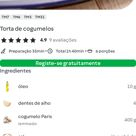
TM7
TM6
TM5
TM31
Torta de cogumelos
4.9
9 avaliações
Preparação 35min
Total 1h 40min
6 porções
Registe-se gratuitamente
Ingredientes
óleo
10 g
dentes de alho
4
cogumelo Paris
400 g
laminado